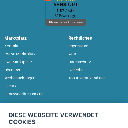
SEHR GUT
4.87
/ 5.00
30 Bewertungen
Hinweis zu den Bewertungen
Marktplatz
Rechtliches
Kontakt
Impressum
Preise Marktplatz
AGB
FAQ Marktplatz
Datenschutz
Über uns
Sicherheit
Werbebuchungen
Top-Inserat kündigen
Events
Fitnessgeräte-Leasing
fitnessmarkt.de Newsletter
DIESE WEBSEITE VERWENDET
Trage dich hier für unseren Newsletter ein und erhalte regelmäßig
COOKIES
die neuesten Angebote!