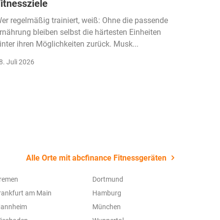
itnessziele
kassen
Einko
er regelmäßig trainiert, weiß: Ohne die passende
rnährung bleiben selbst die härtesten Einheiten
Der Fitn
inter ihren Möglichkeiten zurück. Musk...
klassisc
Gruppenk
8. Juli 2026
22. Juli 
Alle Orte mit abcfinance Fitnessgeräten
remen
Dortmund
rankfurt am Main
Hamburg
annheim
München