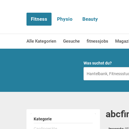
Fitness
Physio
Beauty
Alle Kategorien
Gesuche
fitnessjobs
Magaz
Was suchst du?
abcfi
Kategorie
Cardiogeräte