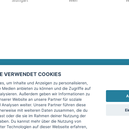
Stuttgart
Wien
W
TE VERWENDET COOKIES
Rechtliches
fitnessmarkt.de Newsletter
s, um Inhalte und Anzeigen zu personalisieren,
le Medien anbieten zu können und die Zugriffe auf
Impressum
Trage dich hier für unseren Newsl
alysieren. Außerdem geben wir Informationen zu
A
AGB
serer Website an unsere Partner für soziale
Analysen weiter. Unsere Partner führen diese
Datenschutz
Ei
cherweise mit weiteren Daten zusammen, die du
Sicherheit
hast oder die sie im Rahmen deiner Nutzung der
Ich stimme der Verarbeitung mein
aben. Du kannst mehr über die Nutzung von
Top-Inserat kündigen
er Technologien auf dieser Webseite erfahren,
services GmbH beschrieben, zu un