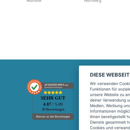
Münster
Nürnberg
DIESE WEBSEI
Marktplatz
Wir verwenden Cookie
AUSGEZEICHNET
.org
Kundenbewertungen
Funktionen für sozia
Kontakt
unsere Website zu an
SEHR GUT
Preise Marktplatz
deiner Verwendung un
4.87
/ 5.00
Medien, Werbung und 
FAQ Marktplatz
30 Bewertungen
Informationen mögli
Über uns
ihnen bereitgestellt 
Hinweis zu den Bewertungen
Dienste gesammelt h
Werbebuchungen
Cookies und verwandt