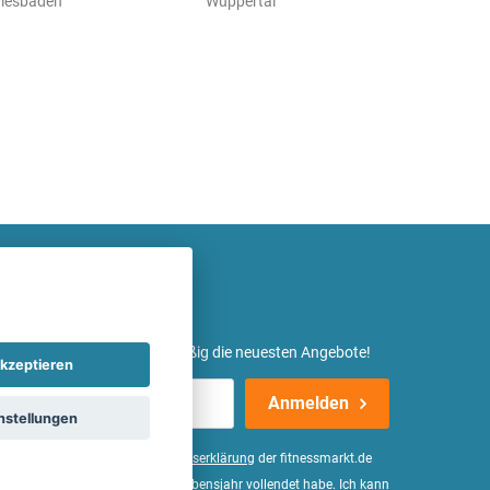
iesbaden
Wuppertal
etter ein und erhalte regelmäßig die neuesten Angebote!
kzeptieren
Anmelden
nstellungen
er Daten, wie in der
Einwilligungserklärung
der fitnessmarkt.de
d bestätige, dass ich das 16. Lebensjahr vollendet habe. Ich kann