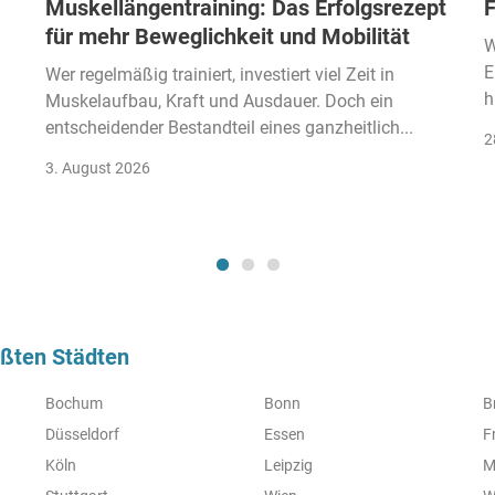
Muskellängentraining: Das Erfolgsrezept
F
für mehr Beweglichkeit und Mobilität
W
E
Wer regelmäßig trainiert, investiert viel Zeit in
h
Muskelaufbau, Kraft und Ausdauer. Doch ein
entscheidender Bestandteil eines ganzheitlich...
2
3. August 2026
ößten Städten
Bochum
Bonn
B
Düsseldorf
Essen
F
Köln
Leipzig
M