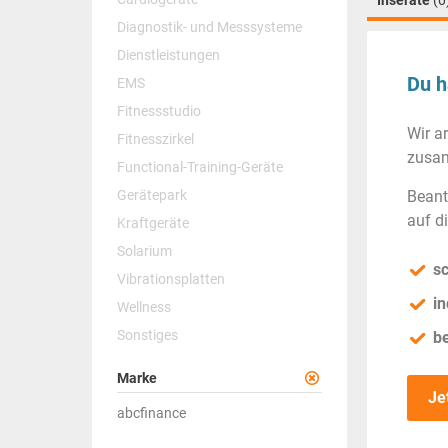
Inserate
(0
Diagnostik- und Messsysteme
Dienstleistungen
Du h
EMS
Fitnessstudio
Wir a
Fitnesszirkel
zusam
Functional-Training-Geräte
Gerätepark
Beant
auf d
Kraftgeräte
Solarium
sc
Vibrationsplatten
in
Wellness
Sonstiges
b
Marke
Je
abcfinance