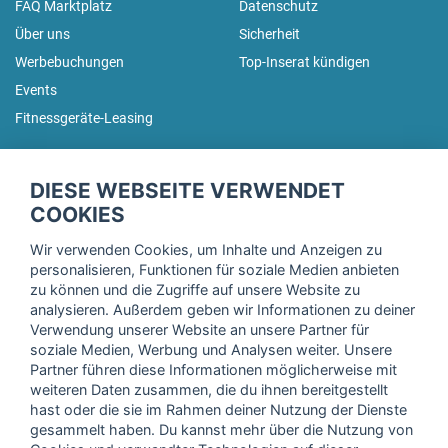
FAQ Marktplatz
Datenschutz
Über uns
Sicherheit
Werbebuchungen
Top-Inserat kündigen
Events
Fitnessgeräte-Leasing
fitnessmarkt.de Newsletter
DIESE WEBSEITE VERWENDET
Trage dich hier für unseren Newsletter ein und erhalte regelmäßig
COOKIES
die neuesten Angebote!
Wir verwenden Cookies, um Inhalte und Anzeigen zu
personalisieren, Funktionen für soziale Medien anbieten
zu können und die Zugriffe auf unsere Website zu
analysieren. Außerdem geben wir Informationen zu deiner
Ich stimme der Verarbeitung meiner Daten, wie in der
Verwendung unserer Website an unsere Partner für
soziale Medien, Werbung und Analysen weiter. Unsere
Einwilligungserklärung
der fitnessmarkt.de services GmbH
Partner führen diese Informationen möglicherweise mit
beschrieben, zu und bestätige, dass ich das 16. Lebensjahr
weiteren Daten zusammen, die du ihnen bereitgestellt
vollendet habe. Ich kann diese Einwilligung jederzeit mit
hast oder die sie im Rahmen deiner Nutzung der Dienste
Wirkung für die Zukunft widerrufen. Weitere Informationen
gesammelt haben. Du kannst mehr über die Nutzung von
finden Sie in unserer
Datenschutzerklärung
.