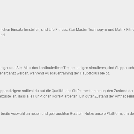
ichen Einsatz herstellen, sind Life Fitness, StairMaster, Technogym und Matrix Fitne
ind.
ger und StepMills das kontinuierliche Treppensteigen simulieren, sind Stepper sch
er ergänzt werden, während Ausdauertraining der Hauptfokus bleibt.
pensteigern solltest du auf die Qualität des Stufenmechanismus, den Zustand der E
rzustellen, dass alle Funktionen korrekt arbeiten. Ein guter Zustand der Antriebsein
e breite Auswahl an neuen und gebrauchten Geräten. Nutze unsere Plattform, um den