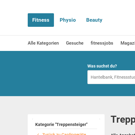
Fitness
Physio
Beauty
Alle Kategorien
Gesuche
fitnessjobs
Magaz
Was suchst du?
Trepp
Kategorie "Treppensteiger"
Zurück zu Cardiogeräte