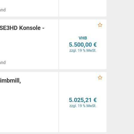
and
- SE3HD Konsole -
VHB
5.500,00 €
zzgl. 19 % MwSt.
and
imbmill,
5.025,21 €
zzgl. 19 % MwSt.