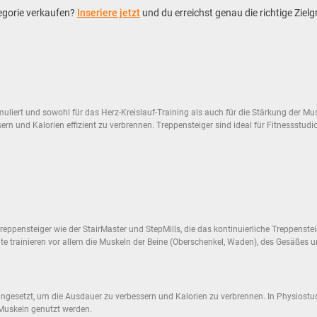
tegorie verkaufen?
Inseriere jetzt
und du erreichst genau die richtige Ziel
muliert und sowohl für das Herz-Kreislauf-Training als auch für die Stärkung der Mus
rn und Kalorien effizient zu verbrennen. Treppensteiger sind ideal für Fitnessstudi
ppensteiger wie der StairMaster und StepMills, die das kontinuierliche Treppensteige
e trainieren vor allem die Muskeln der Beine (Oberschenkel, Waden), des Gesäßes u
ingesetzt, um die Ausdauer zu verbessern und Kalorien zu verbrennen. In Physiostu
 Muskeln genutzt werden.