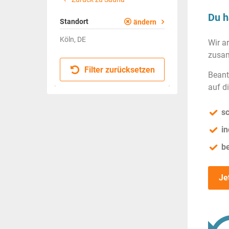
Du h
Standort
ändern
Köln, DE
Wir a
zusam
Filter zurücksetzen
Beant
auf d
sc
in
b
Je