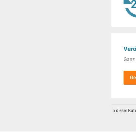
Verö
Ganz 
Ge
In dieser Ka