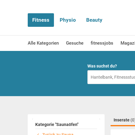
Fitness
Physio
Beauty
Alle Kategorien
Gesuche
fitnessjobs
Magaz
Was suchst du?
Inserate
(0
Kategorie "Saunaöfen"
Zurück zu Sauna