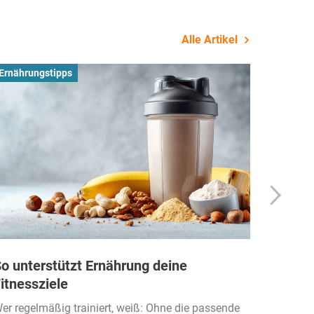
Alle Artikel
Ernährungstipps
Busines
o unterstützt Ernährung deine
Wie Fi
itnessziele
kassen
Einko
er regelmäßig trainiert, weiß: Ohne die passende