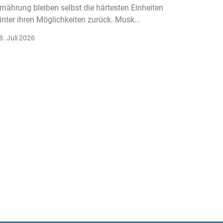
rnährung bleiben selbst die härtesten Einheiten
Der Fitn
inter ihren Möglichkeiten zurück. Musk...
klassisc
Gruppenk
8. Juli 2026
22. Juli 