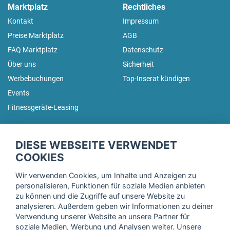
Marktplatz
Rechtliches
Kontakt
Impressum
Preise Marktplatz
AGB
FAQ Marktplatz
Datenschutz
Über uns
Sicherheit
Werbebuchungen
Top-Inserat kündigen
Events
Fitnessgeräte-Leasing
fitnessmarkt.de Newsletter
DIESE WEBSEITE VERWENDET
Trage dich hier für unseren Newsletter ein und erhalte regelmäßig
COOKIES
die neuesten Angebote!
Wir verwenden Cookies, um Inhalte und Anzeigen zu
personalisieren, Funktionen für soziale Medien anbieten
zu können und die Zugriffe auf unsere Website zu
analysieren. Außerdem geben wir Informationen zu deiner
Ich stimme der Verarbeitung meiner Daten, wie in der
Verwendung unserer Website an unsere Partner für
soziale Medien, Werbung und Analysen weiter. Unsere
Einwilligungserklärung
der fitnessmarkt.de services GmbH