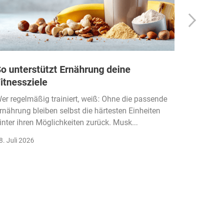
o unterstützt Ernährung deine
Wie Fi
itnessziele
kassen
Einko
er regelmäßig trainiert, weiß: Ohne die passende
rnährung bleiben selbst die härtesten Einheiten
Der Fitn
inter ihren Möglichkeiten zurück. Musk...
klassisc
Gruppenk
8. Juli 2026
22. Juli 