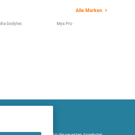
Alle Marken
iha bodytec
Mya Pro
etter ein und erhalte regelmäßig die neuesten Angebote!