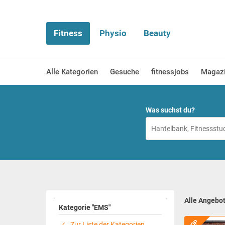
Fitness
Physio
Beauty
Alle Kategorien
Gesuche
fitnessjobs
Magaz
Was suchst du?
Alle Angebo
Kategorie "EMS"
TOP
Zur Liste der Kategorien