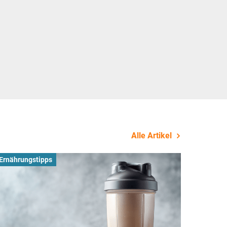
Alle Artikel
Ernährungstipps
Busines