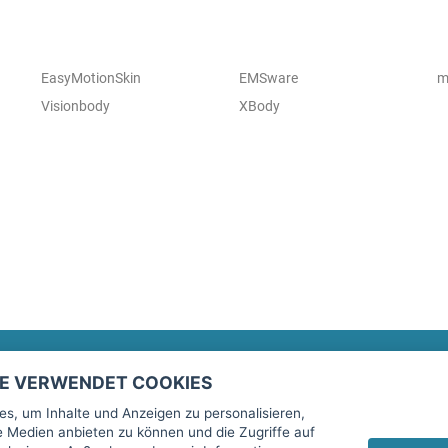
EasyMotionSkin
EMSware
m
Visionbody
XBody
TE VERWENDET COOKIES
Rechtliches
fitnessmarkt.de Newsletter
s, um Inhalte und Anzeigen zu personalisieren,
le Medien anbieten zu können und die Zugriffe auf
Impressum
Trage dich hier für unseren Newsl