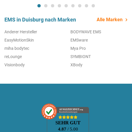
EMS in Duisburg nach Marken
Alle Marken
Anderer Hersteller
BODYWAVE EMS
EasyMotionSkin
EMSware
miha bodytec
Mya Pro
reLounge
SYMBIONT
Visionbody
XBody
AUSGEZEICHNET
.org
Kundenbewertungen
SEHR GUT
4.87
/ 5.00