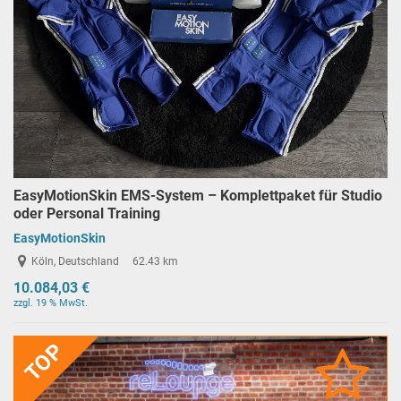
EasyMotionSkin EMS-System – Komplettpaket für Studio
oder Personal Training
EasyMotionSkin
Köln, Deutschland
62.43 km
10.084,03 €
zzgl. 19 % MwSt.
TOP