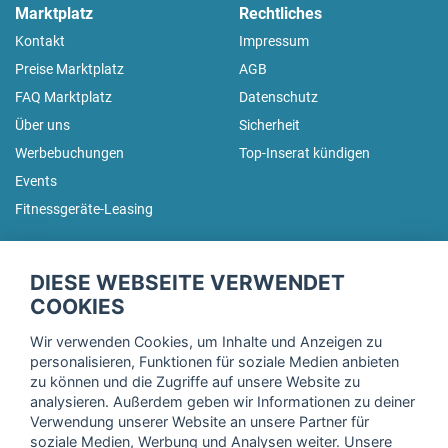
Marktplatz
Rechtliches
Kontakt
Impressum
Preise Marktplatz
AGB
FAQ Marktplatz
Datenschutz
Über uns
Sicherheit
Werbebuchungen
Top-Inserat kündigen
Events
Fitnessgeräte-Leasing
fitnessmarkt.de Newsletter
DIESE WEBSEITE VERWENDET
Trage dich hier für unseren Newsletter ein und erhalte regelmäßig
COOKIES
die neuesten Angebote!
Wir verwenden Cookies, um Inhalte und Anzeigen zu
personalisieren, Funktionen für soziale Medien anbieten
zu können und die Zugriffe auf unsere Website zu
analysieren. Außerdem geben wir Informationen zu deiner
Ich stimme der Verarbeitung meiner Daten, wie in der
Verwendung unserer Website an unsere Partner für
soziale Medien, Werbung und Analysen weiter. Unsere
Einwilligungserklärung
der fitnessmarkt.de services GmbH