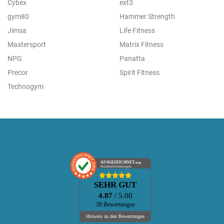
Cybex
ext3
gym80
Hammer Strength
Jimsa
Life Fitness
Mastersport
Matrix Fitness
NPG
Panatta
Precor
Spirit Fitness
Technogym
AUSGEZEICHNET
.org
Kundenbewertungen
SEHR GUT
4.87
/ 5.00
30 Bewertungen
Hinweis zu den Bewertungen