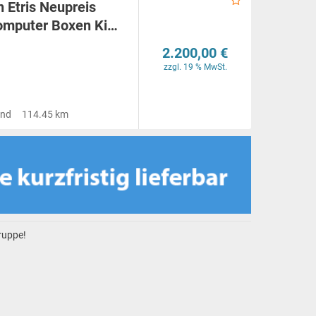
n Etris Neupreis
omputer Boxen Ki…
2.200,00 €
zzgl. 19 % MwSt.
and
114.45 km
gruppe!