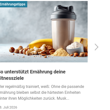
Ernährungstipps
Busines
o unterstützt Ernährung deine
Wie Fi
itnessziele
kassen
Einko
er regelmäßig trainiert, weiß: Ohne die passende
rnährung bleiben selbst die härtesten Einheiten
Der Fitn
inter ihren Möglichkeiten zurück. Musk...
klassisc
Gruppenk
8. Juli 2026