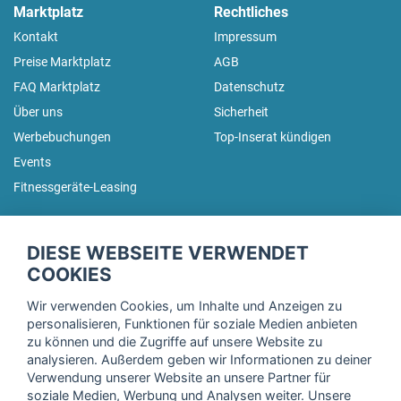
Marktplatz
Rechtliches
Kontakt
Impressum
Preise Marktplatz
AGB
FAQ Marktplatz
Datenschutz
Über uns
Sicherheit
Werbebuchungen
Top-Inserat kündigen
Events
Fitnessgeräte-Leasing
fitnessmarkt.de Newsletter
DIESE WEBSEITE VERWENDET
Trage dich hier für unseren Newsletter ein und erhalte regelmäßig
COOKIES
die neuesten Angebote!
Wir verwenden Cookies, um Inhalte und Anzeigen zu
personalisieren, Funktionen für soziale Medien anbieten
zu können und die Zugriffe auf unsere Website zu
analysieren. Außerdem geben wir Informationen zu deiner
Ich stimme der Verarbeitung meiner Daten, wie in der
Verwendung unserer Website an unsere Partner für
soziale Medien, Werbung und Analysen weiter. Unsere
Einwilligungserklärung
der fitnessmarkt.de services GmbH