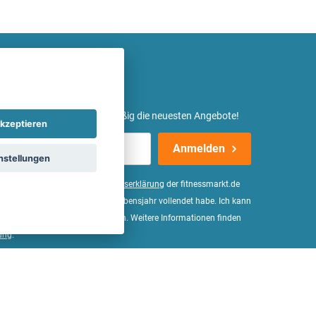
etter ein und erhalte regelmäßig die neuesten Angebote!
kzeptieren
Anmelden
nstellungen
er Daten, wie in der
Einwilligungserklärung
der fitnessmarkt.de
d bestätige, dass ich das 16. Lebensjahr vollendet habe. Ich kann
Wirkung für die Zukunft widerrufen. Weitere Informationen finden
ung
.