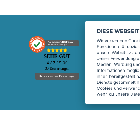
DIESE WEBSEI
Marktplatz
Wir verwenden Cookie
AUSGEZEICHNET
.org
Kundenbewertungen
Funktionen für sozia
Kontakt
unsere Website zu an
SEHR GUT
Preise Marktplatz
deiner Verwendung un
4.87
/ 5.00
Medien, Werbung und 
FAQ Marktplatz
30 Bewertungen
Informationen mögli
Über uns
ihnen bereitgestellt 
Hinweis zu den Bewertungen
Dienste gesammelt h
Werbebuchungen
Cookies und verwandt
Events
wenn du unsere Daten
Fitnessgeräte-Leasing
Copyright © 2026 fitnessmarkt.de services GmbH