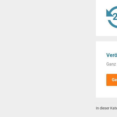
Verö
Ganz 
Ge
In dieser Ka