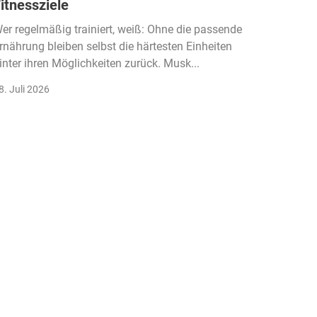
itnessziele
kassen
Einko
er regelmäßig trainiert, weiß: Ohne die passende
rnährung bleiben selbst die härtesten Einheiten
Der Fitn
inter ihren Möglichkeiten zurück. Musk...
klassisc
Gruppenk
8. Juli 2026
22. Juli 