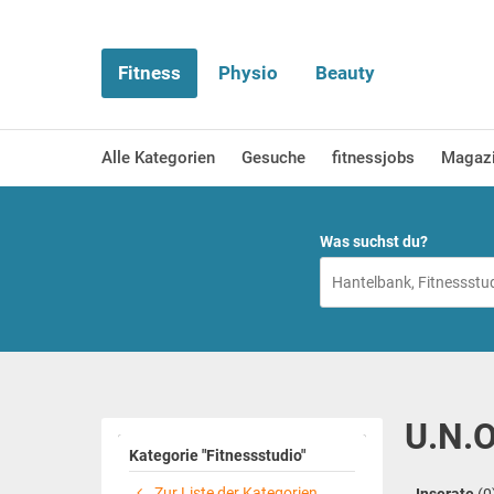
Fitness
Physio
Beauty
Alle Kategorien
Gesuche
fitnessjobs
Magaz
Was suchst du?
U.N.O
Kategorie "Fitnessstudio"
Zur Liste der Kategorien