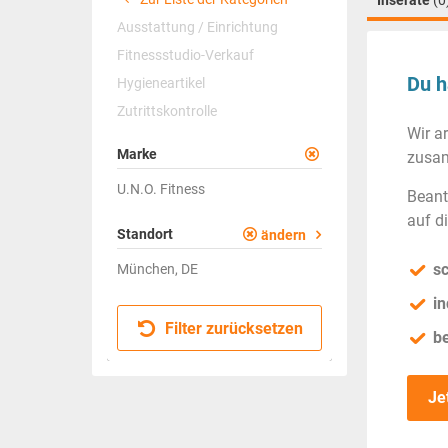
Inserate
(0
Ausstattung / Einrichtung
Fitnessstudio-Verkauf
Du h
Hygieneartikel
Zutrittskontrolle
Wir a
Marke
zusam
U.N.O. Fitness
Beant
auf d
Standort
ändern
sc
München, DE
in
Filter zurücksetzen
b
Je