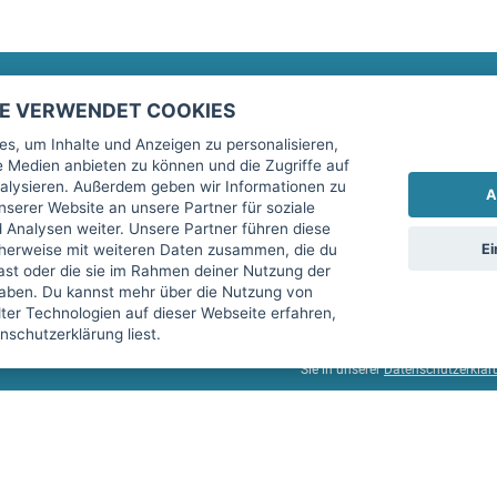
TE VERWENDET COOKIES
Rechtliches
fitnessmarkt.de Newsletter
s, um Inhalte und Anzeigen zu personalisieren,
le Medien anbieten zu können und die Zugriffe auf
Impressum
Trage dich hier für unseren Newsl
alysieren. Außerdem geben wir Informationen zu
A
AGB
serer Website an unsere Partner für soziale
Analysen weiter. Unsere Partner führen diese
Datenschutz
Ei
cherweise mit weiteren Daten zusammen, die du
Sicherheit
hast oder die sie im Rahmen deiner Nutzung der
Ich stimme der Verarbeitung mein
aben. Du kannst mehr über die Nutzung von
Top-Inserat kündigen
er Technologien auf dieser Webseite erfahren,
services GmbH beschrieben, zu un
schutzerklärung liest.
diese Einwilligung jederzeit mit 
Sie in unserer
Datenschutzerklär