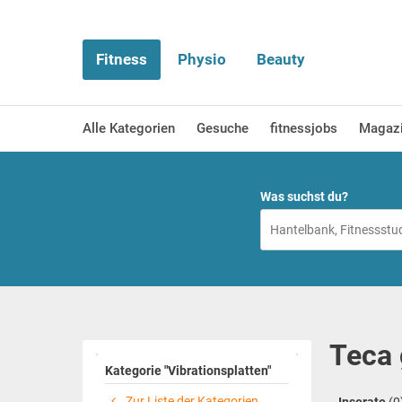
Fitness
Physio
Beauty
Alle Kategorien
Gesuche
fitnessjobs
Magaz
Was suchst du?
Teca 
Kategorie "Vibrationsplatten"
Zur Liste der Kategorien