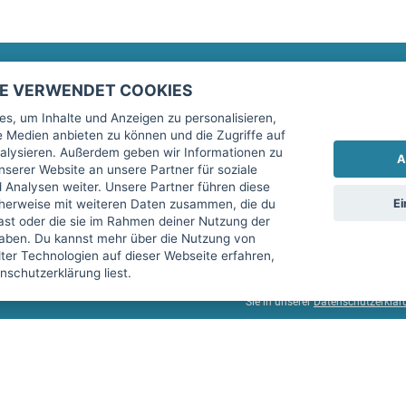
TE VERWENDET COOKIES
Rechtliches
fitnessmarkt.de Newsletter
s, um Inhalte und Anzeigen zu personalisieren,
le Medien anbieten zu können und die Zugriffe auf
Impressum
Trage dich hier für unseren Newsl
alysieren. Außerdem geben wir Informationen zu
A
AGB
serer Website an unsere Partner für soziale
Analysen weiter. Unsere Partner führen diese
Datenschutz
Ei
cherweise mit weiteren Daten zusammen, die du
Sicherheit
hast oder die sie im Rahmen deiner Nutzung der
Ich stimme der Verarbeitung mein
aben. Du kannst mehr über die Nutzung von
Top-Inserat kündigen
er Technologien auf dieser Webseite erfahren,
services GmbH beschrieben, zu un
schutzerklärung liest.
diese Einwilligung jederzeit mit 
Sie in unserer
Datenschutzerklär