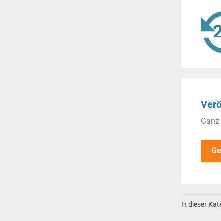
Verö
Ganz 
Ge
In dieser Ka