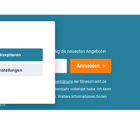
etter ein und erhalte regelmäßig die neuesten Angebote!
kzeptieren
Anmelden
nstellungen
er Daten, wie in der
Einwilligungserklärung
der fitnessmarkt.de
d bestätige, dass ich das 16. Lebensjahr vollendet habe. Ich kann
Wirkung für die Zukunft widerrufen. Weitere Informationen finden
ung
.