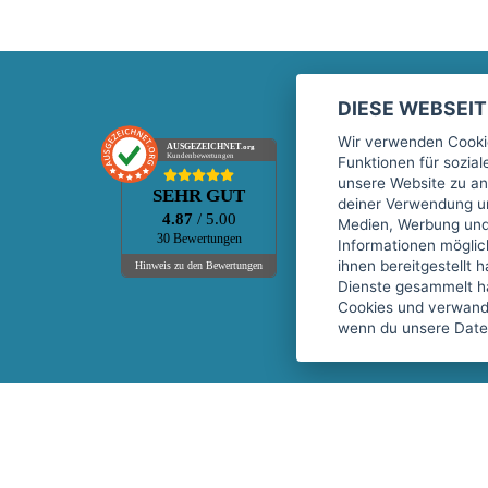
DIESE WEBSEI
Marktplatz
Wir verwenden Cookie
AUSGEZEICHNET
.org
Kundenbewertungen
Funktionen für sozia
Kontakt
unsere Website zu an
SEHR GUT
Preise Marktplatz
deiner Verwendung un
4.87
/ 5.00
Medien, Werbung und 
FAQ Marktplatz
30 Bewertungen
Informationen mögli
Über uns
ihnen bereitgestellt 
Hinweis zu den Bewertungen
Dienste gesammelt h
Werbebuchungen
Cookies und verwandt
Events
wenn du unsere Daten
Fitnessgeräte-Leasing
Copyright © 2026 fitnessmarkt.de services GmbH