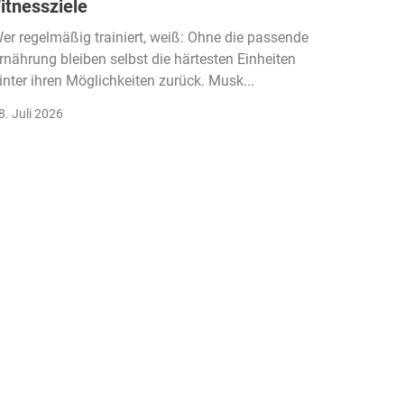
itnessziele
kassen
Einko
er regelmäßig trainiert, weiß: Ohne die passende
rnährung bleiben selbst die härtesten Einheiten
Der Fitn
inter ihren Möglichkeiten zurück. Musk...
klassisc
Gruppenk
8. Juli 2026
22. Juli 