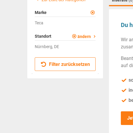
Inserate
(0
Marke
Teca
Du h
Standort
ändern
Wir a
zusam
Nürnberg, DE
Beant
Filter zurücksetzen
auf d
sc
in
b
Je