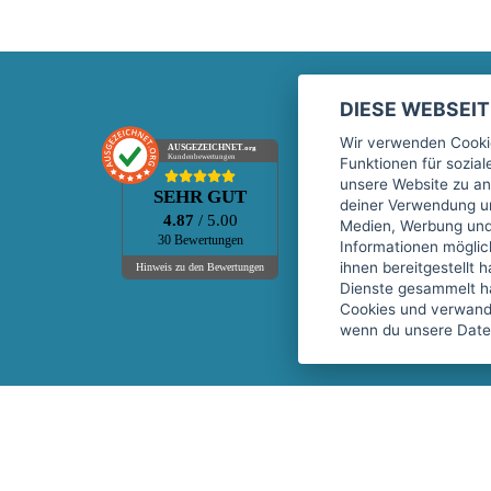
DIESE WEBSEI
Marktplatz
Wir verwenden Cookie
AUSGEZEICHNET
.org
Kundenbewertungen
Funktionen für sozia
Kontakt
unsere Website zu an
SEHR GUT
Preise Marktplatz
deiner Verwendung un
4.87
/ 5.00
Medien, Werbung und 
FAQ Marktplatz
30 Bewertungen
Informationen mögli
Über uns
ihnen bereitgestellt 
Hinweis zu den Bewertungen
Dienste gesammelt h
Werbebuchungen
Cookies und verwandt
Events
wenn du unsere Daten
Fitnessgeräte-Leasing
Copyright © 2026 fitnessmarkt.de services GmbH