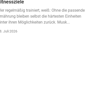
itnessziele
kassen
Einko
er regelmäßig trainiert, weiß: Ohne die passende
rnährung bleiben selbst die härtesten Einheiten
Der Fitn
inter ihren Möglichkeiten zurück. Musk...
klassisc
Gruppenk
8. Juli 2026
22. Juli 