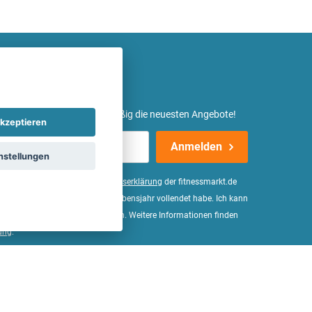
etter ein und erhalte regelmäßig die neuesten Angebote!
kzeptieren
Anmelden
nstellungen
er Daten, wie in der
Einwilligungserklärung
der fitnessmarkt.de
d bestätige, dass ich das 16. Lebensjahr vollendet habe. Ich kann
Wirkung für die Zukunft widerrufen. Weitere Informationen finden
ung
.