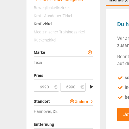
Inserate
(0
Beweglichkeitszirkel
Kraft-Ausdauer-Zirkel
Du h
Kraftzirkel
Medizinischer Trainingszirkel
Wir a
Rückenzirkel
zusam
Marke
Beant
Teca
auf d
Preis
sc
in
b
Standort
ändern
Hannover, DE
Je
Entfernung