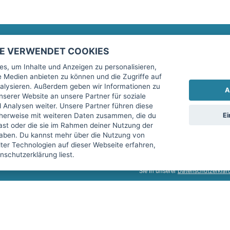
TE VERWENDET COOKIES
Rechtliches
fitnessmarkt.de Newsletter
s, um Inhalte und Anzeigen zu personalisieren,
le Medien anbieten zu können und die Zugriffe auf
Impressum
Trage dich hier für unseren Newsl
alysieren. Außerdem geben wir Informationen zu
A
AGB
serer Website an unsere Partner für soziale
Analysen weiter. Unsere Partner führen diese
Datenschutz
Ei
cherweise mit weiteren Daten zusammen, die du
Sicherheit
hast oder die sie im Rahmen deiner Nutzung der
Ich stimme der Verarbeitung mein
aben. Du kannst mehr über die Nutzung von
Top-Inserat kündigen
er Technologien auf dieser Webseite erfahren,
services GmbH beschrieben, zu un
schutzerklärung liest.
diese Einwilligung jederzeit mit 
Sie in unserer
Datenschutzerklär