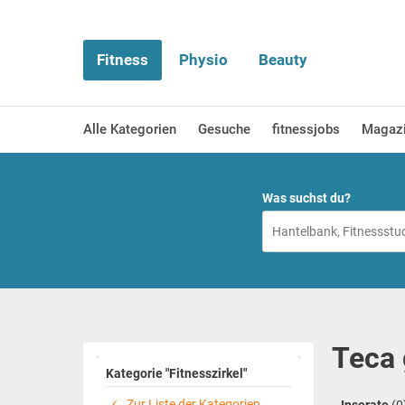
Fitness
Physio
Beauty
Alle Kategorien
Gesuche
fitnessjobs
Magaz
Was suchst du?
Teca 
Kategorie "Fitnesszirkel"
Zur Liste der Kategorien