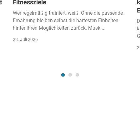
t
Fitnessziele
k
Wer regelmäßig trainiert, weiß: Ohne die passende
Ernährung bleiben selbst die härtesten Einheiten
D
hinter ihren Möglichkeiten zurück. Musk...
k
G
28. Juli 2026
2