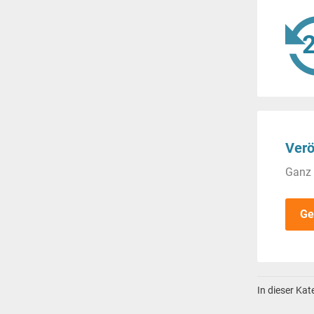
Verö
Ganz 
Ge
In dieser Ka