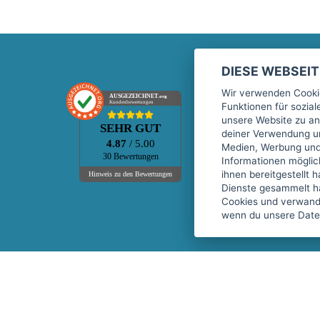
DIESE WEBSEI
Marktplatz
Wir verwenden Cookie
AUSGEZEICHNET
.org
Kundenbewertungen
Funktionen für sozia
Kontakt
unsere Website zu an
SEHR GUT
Preise Marktplatz
deiner Verwendung un
4.87
/ 5.00
Medien, Werbung und 
FAQ Marktplatz
30 Bewertungen
Informationen mögli
Über uns
ihnen bereitgestellt 
Hinweis zu den Bewertungen
Dienste gesammelt h
Werbebuchungen
Cookies und verwandt
Events
wenn du unsere Daten
Fitnessgeräte-Leasing
Copyright © 2026 fitnessmarkt.de services GmbH