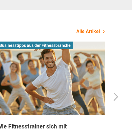
Alle Artikel
Businesstipps aus der Fitnessbranche
Allgeme
ie Fitnesstrainer sich mit
Dyaco 