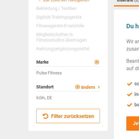
Inserate
(0
Bekleidung / Textilien
Digitale Trainingsgeräte
Du h
Fitnessgeräte-Ersatzteile
Mitgliedschaften in
Fitnessstudios übertragen
Wir a
zusam
Nahrungsergänzungsmittel
Beant
Marke
auf d
Pulse Fitness
sc
Standort
ändern
in
Köln, DE
b
Filter zurücksetzen
Je