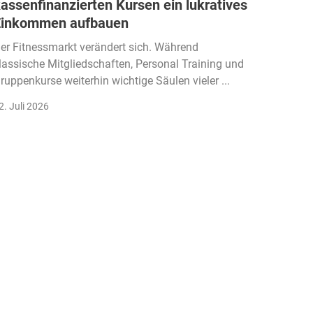
assenfinanzierten Kursen ein lukratives
taiwa
Einkommen aufbauen
global
Fitnes
er Fitnessmarkt verändert sich. Während
lassische Mitgliedschaften, Personal Training und
Wer sich
ruppenkurse weiterhin wichtige Säulen vieler ...
begegne
den erst
2. Juli 2026
17. Juli 