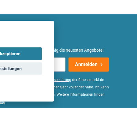
etter ein und erhalte regelmäßig die neuesten Angebote!
kzeptieren
Anmelden
nstellungen
er Daten, wie in der
Einwilligungserklärung
der fitnessmarkt.de
d bestätige, dass ich das 16. Lebensjahr vollendet habe. Ich kann
Wirkung für die Zukunft widerrufen. Weitere Informationen finden
ung
.