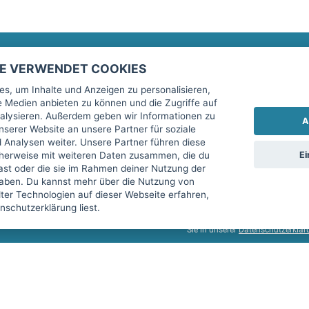
TE VERWENDET COOKIES
Rechtliches
fitnessmarkt.de Newsletter
s, um Inhalte und Anzeigen zu personalisieren,
le Medien anbieten zu können und die Zugriffe auf
Impressum
Trage dich hier für unseren Newsl
alysieren. Außerdem geben wir Informationen zu
A
AGB
serer Website an unsere Partner für soziale
Analysen weiter. Unsere Partner führen diese
Datenschutz
Ei
cherweise mit weiteren Daten zusammen, die du
Sicherheit
hast oder die sie im Rahmen deiner Nutzung der
Ich stimme der Verarbeitung mein
aben. Du kannst mehr über die Nutzung von
Top-Inserat kündigen
er Technologien auf dieser Webseite erfahren,
services GmbH beschrieben, zu un
schutzerklärung liest.
diese Einwilligung jederzeit mit 
Sie in unserer
Datenschutzerklär