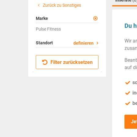
Inserate
(0
Zurück zu Sonstiges
Marke
Du h
Pulse Fitness
Wir a
Standort
definieren
zusam
Beant
Filter zurücksetzen
auf d
sc
in
b
Je