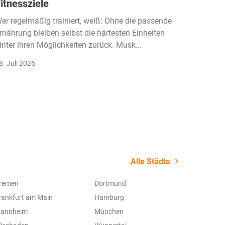
itnessziele
kassen
Einko
er regelmäßig trainiert, weiß: Ohne die passende
rnährung bleiben selbst die härtesten Einheiten
Der Fitn
inter ihren Möglichkeiten zurück. Musk...
klassisc
Gruppenk
8. Juli 2026
22. Juli 
Alle Städte
remen
Dortmund
rankfurt am Main
Hamburg
annheim
München