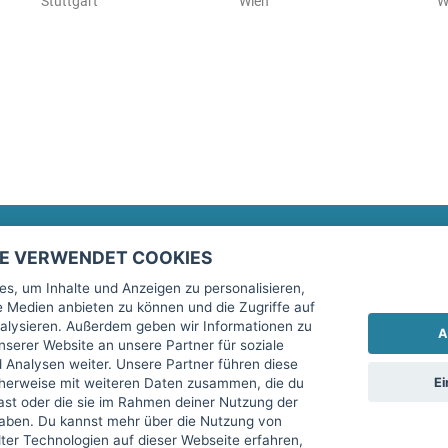
Stuttgart
Wien
W
TE VERWENDET COOKIES
Rechtliches
fitnessmarkt.de Newsletter
s, um Inhalte und Anzeigen zu personalisieren,
le Medien anbieten zu können und die Zugriffe auf
Impressum
Trage dich hier für unseren Newsl
alysieren. Außerdem geben wir Informationen zu
A
AGB
serer Website an unsere Partner für soziale
Analysen weiter. Unsere Partner führen diese
Datenschutz
Ei
cherweise mit weiteren Daten zusammen, die du
Sicherheit
hast oder die sie im Rahmen deiner Nutzung der
Ich stimme der Verarbeitung mein
aben. Du kannst mehr über die Nutzung von
Top-Inserat kündigen
er Technologien auf dieser Webseite erfahren,
services GmbH beschrieben, zu un