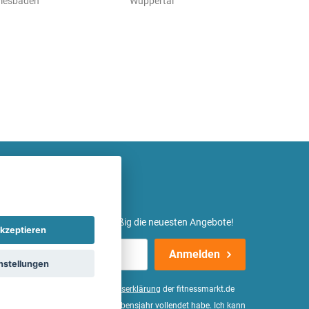
iesbaden
Wuppertal
etter ein und erhalte regelmäßig die neuesten Angebote!
kzeptieren
Anmelden
nstellungen
er Daten, wie in der
Einwilligungserklärung
der fitnessmarkt.de
d bestätige, dass ich das 16. Lebensjahr vollendet habe. Ich kann