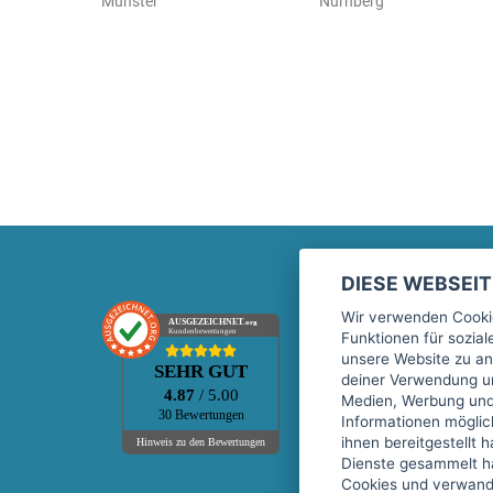
Münster
Nürnberg
DIESE WEBSEI
Marktplatz
Wir verwenden Cookie
AUSGEZEICHNET
.org
Kundenbewertungen
Funktionen für sozia
Kontakt
unsere Website zu an
SEHR GUT
Preise Marktplatz
deiner Verwendung un
4.87
/ 5.00
Medien, Werbung und 
FAQ Marktplatz
30 Bewertungen
Informationen mögli
Über uns
ihnen bereitgestellt 
Hinweis zu den Bewertungen
Dienste gesammelt h
Werbebuchungen
Cookies und verwandt