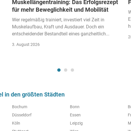
Muskellängentraining: Das Erfolgsrezept
F
für mehr Beweglichkeit und Mobilität
W
E
Wer regelmäßig trainiert, investiert viel Zeit in
h
Muskelaufbau, Kraft und Ausdauer. Doch ein
entscheidender Bestandteil eines ganzheitlich...
2
3. August 2026
l in den größten Städten
Bochum
Bonn
B
Düsseldorf
Essen
F
Köln
Leipzig
M