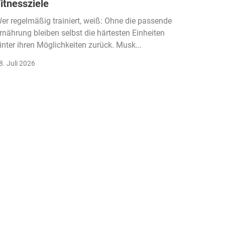
itnessziele
kassen
Einko
er regelmäßig trainiert, weiß: Ohne die passende
rnährung bleiben selbst die härtesten Einheiten
Der Fitn
inter ihren Möglichkeiten zurück. Musk...
klassisc
Gruppenk
8. Juli 2026
22. Juli 