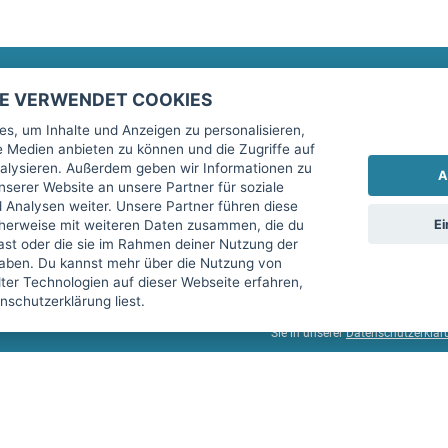
TE VERWENDET COOKIES
Rechtliches
fitnessmarkt.de Newsletter
s, um Inhalte und Anzeigen zu personalisieren,
le Medien anbieten zu können und die Zugriffe auf
Impressum
Trage dich hier für unseren Newsl
alysieren. Außerdem geben wir Informationen zu
A
AGB
serer Website an unsere Partner für soziale
Analysen weiter. Unsere Partner führen diese
Datenschutz
Ei
cherweise mit weiteren Daten zusammen, die du
Sicherheit
hast oder die sie im Rahmen deiner Nutzung der
Ich stimme der Verarbeitung mein
aben. Du kannst mehr über die Nutzung von
Top-Inserat kündigen
er Technologien auf dieser Webseite erfahren,
services GmbH beschrieben, zu un
schutzerklärung liest.
diese Einwilligung jederzeit mit 
Sie in unserer
Datenschutzerklär