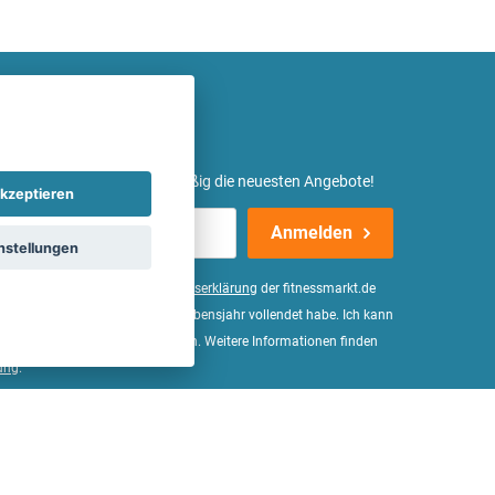
etter ein und erhalte regelmäßig die neuesten Angebote!
kzeptieren
Anmelden
nstellungen
er Daten, wie in der
Einwilligungserklärung
der fitnessmarkt.de
d bestätige, dass ich das 16. Lebensjahr vollendet habe. Ich kann
Wirkung für die Zukunft widerrufen. Weitere Informationen finden
ung
.