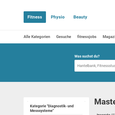
Fitness
Physio
Beauty
Alle Kategorien
Gesuche
fitnessjobs
Magaz
Was suchst du?
Maste
Kategorie "Diagnostik- und
Messsysteme"