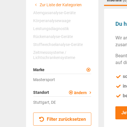
Inserate
(0
Zur Liste der Kategorien
Atemgasanalyse-Geräte
Körperanalysewaage
Du h
Leistungsdiagnostik
Rückenanalyse-Geräte
Wir a
zusam
Stoffwechselanalyse-Geräte
Zeitmesssysteme /
Beant
Lichtschrankensysteme
auf d
Marke
sc
Mastersport
in
Standort
ändern
b
Stuttgart, DE
Je
Filter zurücksetzen