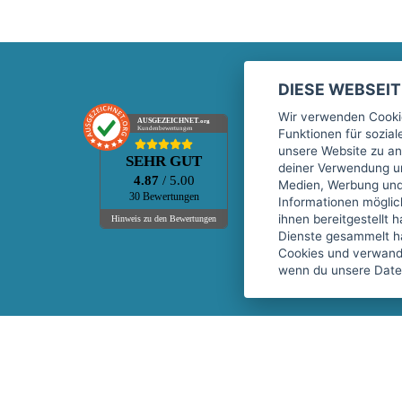
DIESE WEBSEI
Marktplatz
Wir verwenden Cookie
AUSGEZEICHNET
.org
Kundenbewertungen
Funktionen für sozia
Kontakt
unsere Website zu an
SEHR GUT
Preise Marktplatz
deiner Verwendung un
4.87
/ 5.00
Medien, Werbung und 
FAQ Marktplatz
30 Bewertungen
Informationen mögli
Über uns
ihnen bereitgestellt 
Hinweis zu den Bewertungen
Dienste gesammelt h
Werbebuchungen
Cookies und verwandt
Events
wenn du unsere Daten
Fitnessgeräte-Leasing
Copyright © 2026 fitnessmarkt.de services GmbH