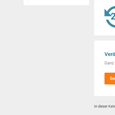
Verö
Ganz 
Ge
In dieser Ka