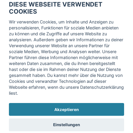
DIESE WEBSEITE VERWENDET
Trage dich hier für unseren Newsletter ein und erhalte regelmäßig
COOKIES
die neuesten Angebote!
Wir verwenden Cookies, um Inhalte und Anzeigen zu
personalisieren, Funktionen für soziale Medien anbieten
zu können und die Zugriffe auf unsere Website zu
analysieren. Außerdem geben wir Informationen zu deiner
Ich stimme der Verarbeitung meiner Daten, wie in der
Verwendung unserer Website an unsere Partner für
soziale Medien, Werbung und Analysen weiter. Unsere
Einwilligungserklärung
der fitnessmarkt.de services GmbH
Partner führen diese Informationen möglicherweise mit
beschrieben, zu und bestätige, dass ich das 16. Lebensjahr
weiteren Daten zusammen, die du ihnen bereitgestellt
vollendet habe. Ich kann diese Einwilligung jederzeit mit
hast oder die sie im Rahmen deiner Nutzung der Dienste
Wirkung für die Zukunft widerrufen. Weitere Informationen
gesammelt haben. Du kannst mehr über die Nutzung von
finden Sie in unserer
Datenschutzerklärung
.
Cookies und verwandter Technologien auf dieser
Webseite erfahren, wenn du unsere Datenschutzerklärung
liest.
Anmelden
Akzeptieren
Copyright © 2026 fitnessmarkt.de services GmbH
Einstellungen