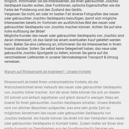
möglich. Informieren Sie die Interessenten, die Ihren gebrauchten Joschko
Gerätepark kaufen wollen, über Funktionen, optische Eigenschaften wie die
Farbe der Polsterung und den Zustand des Geräts.
Vergessen Sie nicht, ein oder im besten Fall diverse Fotografien des neuen
oder gebrauchten Joschko Geräteparks beizufügen, damit sich mögliche
Interessenten bereits im Vorhinein ein ausführliches Bild des neuen oder
gebrauchten Geräteparks von Joschko machen können. Achten Sie auf eine
hohe Auflösung der Bilder!
Mögliche Kunden des neuen oder gebrauchten Geräteparks von Joschko sind
daran interessiert, ob das Gerät bei einem eventuellen Kauf geliefert werden
kann. Bieten Sie eine Lieferung an, informieren Sie die Interessenten in Ihrem
Inserat darüber. Sofern Sie selbst keine Gelegenheit haben, das neue oder
gebrauchte Joschko Sportgerät zu liefern, können Sie gerne auf die
verschiedenen Lieferanten in unserer Servicekategorie
Transport & Umzug
verweisen.
Warum auf fitnessmarkt.de inserieren? - Unsere Vorteile:
fitnessmarkt.de bietet Ihnen unterschiedliche Vorteile, die die
Wahrscheinlichkeit eines Verkaufs des neuen oder gebrauchten Geräteparks
von Joschko höher machen. Auf der einen Seite können Sie sich an diesem
Ort schnell und einfach registrieren und gleich darauf in wenigen Steps ein
Inserat für Ihren gebrauchten Joschko Gerätepark schalten. Unsere Website
wird von etlichen Besuchern aufgerufen, was eine sehr große Zahl an
möglichen Abnehmern des neuen oder gebrauchten Geräteparks von
Joschko bedeutet. Als Käufer können Sie direkt mit den Verkäufern des neuen
oder gebrauchten Geräteparks in Kontakt treten. Zudem bieten wir Ihnen eine
große Auswahl an Dienstleistern aus der Sportbranche für Services wie