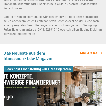
Transport
,
Reparatur
oder
Finanzierung
, die Sie in unserem Servicebereich
finden können.
Das Team von fitnessmarkt.de wünscht Ihnen viel Erfolg beim Verkauf des
neuen oder gebrauchten Geräteparks von Joschko oder bei der Suche nach
einem geeigneten Gerät. Bei Fragen stehen wir Ihnen gerne zur Verfügung.
Rufen Sie uns an unter der 0911/521919-10 oder schreiben Sie eine E-Mail an
service@fitnessmarkt.de.
Das Neueste aus dem
Alle Artikel
fitnessmarkt.de-Magazin
Leasing & Finanzierung von Fitnessgeräten