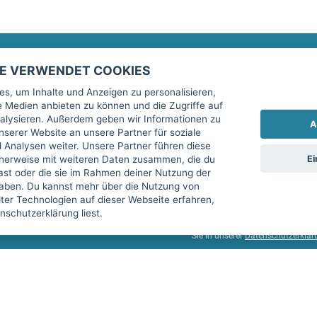
TE VERWENDET COOKIES
Rechtliches
fitnessmarkt.de Newsletter
s, um Inhalte und Anzeigen zu personalisieren,
le Medien anbieten zu können und die Zugriffe auf
Impressum
Trage dich hier für unseren Newsl
alysieren. Außerdem geben wir Informationen zu
A
AGB
serer Website an unsere Partner für soziale
Analysen weiter. Unsere Partner führen diese
Datenschutz
Ei
cherweise mit weiteren Daten zusammen, die du
Sicherheit
hast oder die sie im Rahmen deiner Nutzung der
Ich stimme der Verarbeitung mein
aben. Du kannst mehr über die Nutzung von
Top-Inserat kündigen
er Technologien auf dieser Webseite erfahren,
services GmbH beschrieben, zu un
schutzerklärung liest.
diese Einwilligung jederzeit mit 
Sie in unserer
Datenschutzerklär