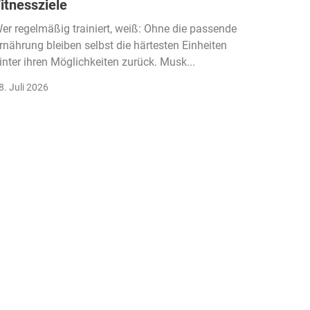
itnessziele
kassen
Einko
er regelmäßig trainiert, weiß: Ohne die passende
rnährung bleiben selbst die härtesten Einheiten
Der Fitn
inter ihren Möglichkeiten zurück. Musk...
klassisc
Gruppenk
8. Juli 2026
22. Juli 