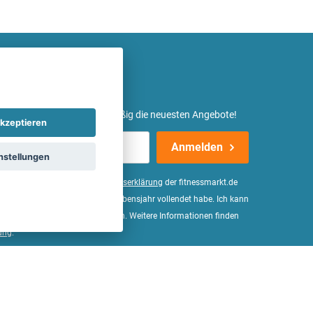
etter ein und erhalte regelmäßig die neuesten Angebote!
kzeptieren
Anmelden
nstellungen
er Daten, wie in der
Einwilligungserklärung
der fitnessmarkt.de
d bestätige, dass ich das 16. Lebensjahr vollendet habe. Ich kann
Wirkung für die Zukunft widerrufen. Weitere Informationen finden
ung
.