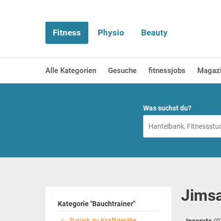
Fitness
Physio
Beauty
Alle Kategorien
Gesuche
fitnessjobs
Magaz
Was suchst du?
Jimsa
Kategorie "Bauchtrainer"
Zurück zu Kraftgeräte