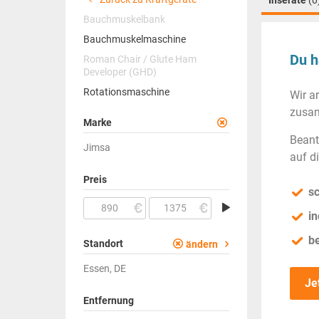
Inserate
(0
Bauchmuskelbank
Bauchmuskelmaschine
Du h
Roman Chair / Glute Ham
Developer (GHD)
Rotationsmaschine
Wir a
zusam
Marke
Beant
Jimsa
auf d
Preis
sc
in
b
Standort
ändern
Essen, DE
Je
Entfernung