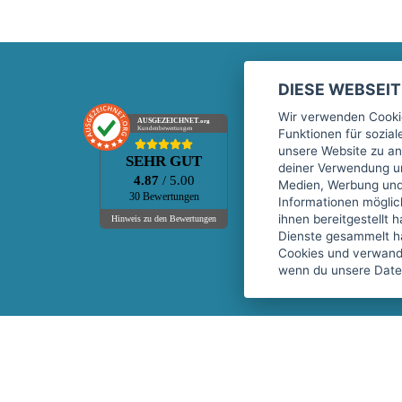
DIESE WEBSEI
Marktplatz
Wir verwenden Cookie
AUSGEZEICHNET
.org
Kundenbewertungen
Funktionen für sozia
Kontakt
unsere Website zu an
SEHR GUT
Preise Marktplatz
deiner Verwendung un
4.87
/ 5.00
Medien, Werbung und 
FAQ Marktplatz
30 Bewertungen
Informationen mögli
Über uns
ihnen bereitgestellt 
Hinweis zu den Bewertungen
Dienste gesammelt h
Werbebuchungen
Cookies und verwandt
Events
wenn du unsere Daten
Fitnessgeräte-Leasing
Copyright © 2026 fitnessmarkt.de services GmbH