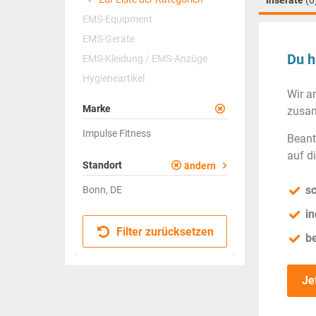
Inserate
(0
EMS-Equipment
EMS-Geräte
Du h
EMS-Kleidung / EMS-Anzüge
Hygieneartikel
Wir a
Marke
zusam
Impulse Fitness
Beant
auf d
Standort
ändern
sc
Bonn, DE
in
Filter zurücksetzen
b
Je