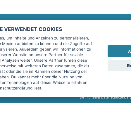
TE VERWENDET COOKIES
Rechtliches
fitnessmarkt.de Newsletter
s, um Inhalte und Anzeigen zu personalisieren,
le Medien anbieten zu können und die Zugriffe auf
Impressum
Trage dich hier für unseren Newsl
alysieren. Außerdem geben wir Informationen zu
A
AGB
serer Website an unsere Partner für soziale
Analysen weiter. Unsere Partner führen diese
Datenschutz
Ei
cherweise mit weiteren Daten zusammen, die du
Sicherheit
hast oder die sie im Rahmen deiner Nutzung der
Ich stimme der Verarbeitung mein
aben. Du kannst mehr über die Nutzung von
Top-Inserat kündigen
er Technologien auf dieser Webseite erfahren,
services GmbH beschrieben, zu un
schutzerklärung liest.
diese Einwilligung jederzeit mit 
Sie in unserer
Datenschutzerklär