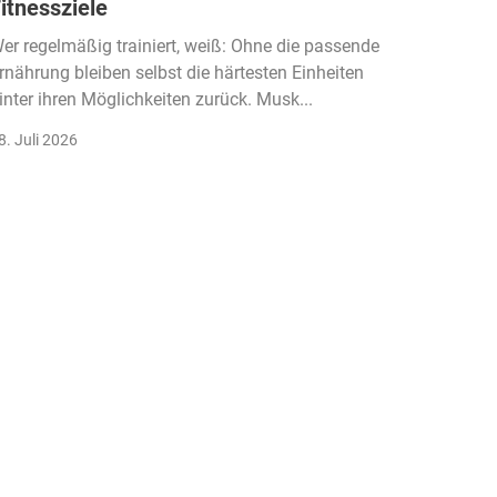
itnessziele
kassen
Einko
er regelmäßig trainiert, weiß: Ohne die passende
rnährung bleiben selbst die härtesten Einheiten
Der Fitn
inter ihren Möglichkeiten zurück. Musk...
klassisc
Gruppenk
8. Juli 2026
22. Juli 