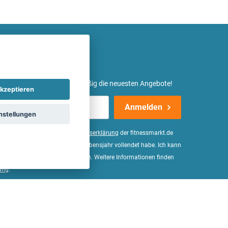
etter ein und erhalte regelmäßig die neuesten Angebote!
kzeptieren
Anmelden
nstellungen
er Daten, wie in der
Einwilligungserklärung
der fitnessmarkt.de
d bestätige, dass ich das 16. Lebensjahr vollendet habe. Ich kann
Wirkung für die Zukunft widerrufen. Weitere Informationen finden
ung
.