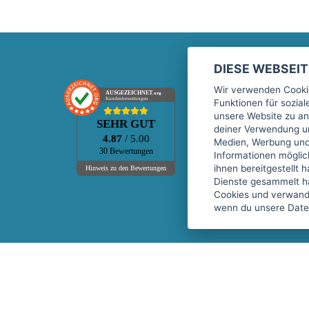
DIESE WEBSEI
Marktplatz
Wir verwenden Cookie
AUSGEZEICHNET
.org
Kundenbewertungen
Funktionen für sozia
Kontakt
unsere Website zu an
SEHR GUT
Preise Marktplatz
deiner Verwendung un
4.87
/ 5.00
Medien, Werbung und 
FAQ Marktplatz
30 Bewertungen
Informationen mögli
Über uns
ihnen bereitgestellt 
Hinweis zu den Bewertungen
Dienste gesammelt h
Werbebuchungen
Cookies und verwandt
Events
wenn du unsere Daten
Fitnessgeräte-Leasing
Copyright © 2026 fitnessmarkt.de services GmbH