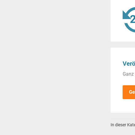
Verö
Ganz 
Ge
In dieser Ka