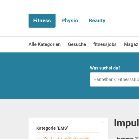
Fitness
Physio
Beauty
Alle Kategorien
Gesuche
fitnessjobs
Magaz
Was suchst du?
Impul
Kategorie "EMS"
Zur Liste der Kategorien