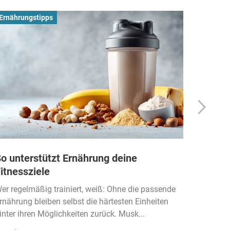
Ernährungstipps
Busines
o unterstützt Ernährung deine
Wie Fi
itnessziele
kassen
Einko
er regelmäßig trainiert, weiß: Ohne die passende
rnährung bleiben selbst die härtesten Einheiten
Der Fitn
inter ihren Möglichkeiten zurück. Musk...
klassisc
Gruppenk