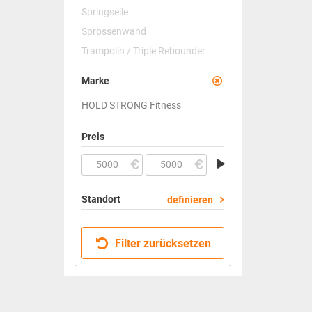
Springseile
Sprossenwand
Trampolin / Triple Rebounder
Marke
HOLD STRONG Fitness
Preis
Standort
definieren
Filter zurücksetzen