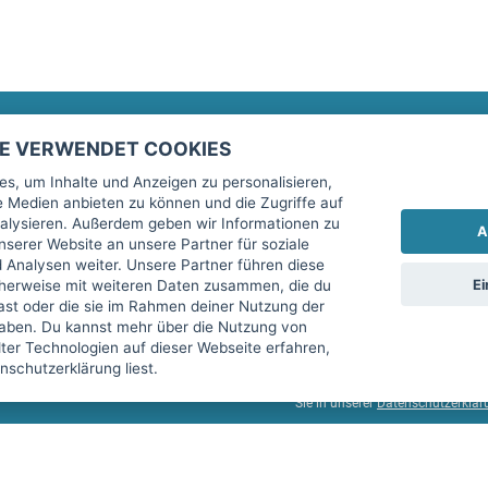
TE VERWENDET COOKIES
Rechtliches
fitnessmarkt.de Newsletter
s, um Inhalte und Anzeigen zu personalisieren,
le Medien anbieten zu können und die Zugriffe auf
Impressum
Trage dich hier für unseren Newsl
alysieren. Außerdem geben wir Informationen zu
A
AGB
serer Website an unsere Partner für soziale
Analysen weiter. Unsere Partner führen diese
Datenschutz
Ei
cherweise mit weiteren Daten zusammen, die du
Sicherheit
hast oder die sie im Rahmen deiner Nutzung der
Ich stimme der Verarbeitung mein
aben. Du kannst mehr über die Nutzung von
Top-Inserat kündigen
er Technologien auf dieser Webseite erfahren,
services GmbH beschrieben, zu un
schutzerklärung liest.
diese Einwilligung jederzeit mit 
Sie in unserer
Datenschutzerklär