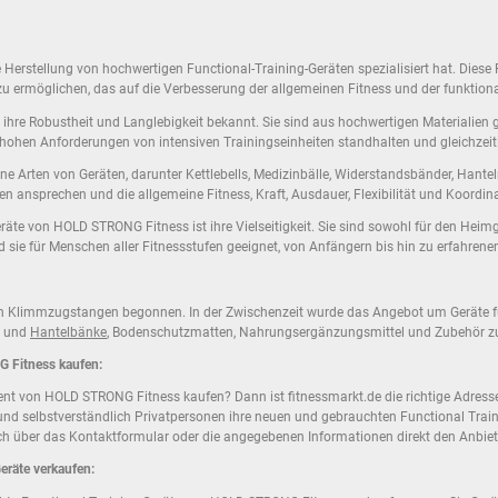
e Herstellung von hochwertigen Functional-Training-Geräten spezialisiert hat. Diese 
zu ermöglichen, das auf die Verbesserung der allgemeinen Fitness und der funktiona
hre Robustheit und Langlebigkeit bekannt. Sie sind aus hochwertigen Materialien ge
en hohen Anforderungen von intensiven Trainingseinheiten standhalten und gleichzei
rten von Geräten, darunter Kettlebells, Medizinbälle, Widerstandsbänder, Hanteln u
 ansprechen und die allgemeine Fitness, Kraft, Ausdauer, Flexibilität und Koordina
äte von HOLD STRONG Fitness ist ihre Vielseitigkeit. Sie sind sowohl für den Heimg
 sie für Menschen aller Fitnessstufen geeignet, von Anfängern bis hin zu erfahrenen
on Klimmzugstangen begonnen. In der Zwischenzeit wurde das Angebot um Geräte 
und
Hantelbänke
, Bodenschutzmatten, Nahrungsergänzungsmittel und Zubehör zum
G Fitness kaufen:
t von HOLD STRONG Fitness kaufen? Dann ist fitnessmarkt.de die richtige Adresse! 
n und selbstverständlich Privatpersonen ihre neuen und gebrauchten Functional Tr
ch über das Kontaktformular oder die angegebenen Informationen direkt den Anbiete
räte verkaufen: