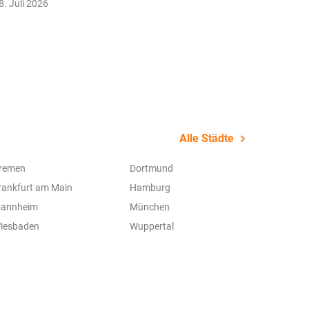
8. Juli 2026
22. Juli 
Alle Städte
remen
Dortmund
rankfurt am Main
Hamburg
annheim
München
iesbaden
Wuppertal