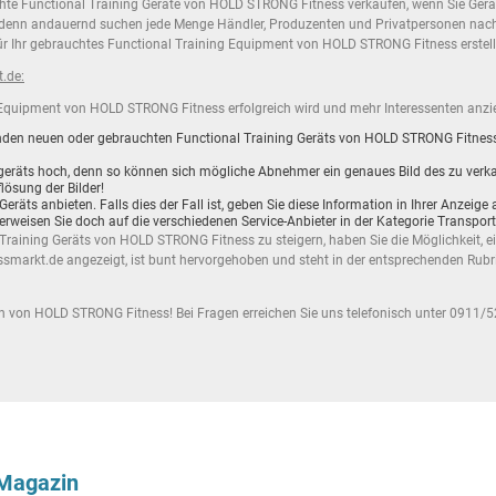
hte Functional Training Geräte von HOLD STRONG Fitness verkaufen, wenn Sie Gerät
r, denn andauernd suchen jede Menge Händler, Produzenten und Privatpersonen nac
für Ihr gebrauchtes Functional Training Equipment von HOLD STRONG Fitness erstell
t.de:
 Equipment von HOLD STRONG Fitness erfolgreich wird und mehr Interessenten anzieh
ufenden neuen oder gebrauchten Functional Training Geräts von HOLD STRONG Fitnes
essgeräts hoch, denn so können sich mögliche Abnehmer ein genaues Bild des zu ve
ösung der Bilder!
Geräts anbieten. Falls dies der Fall ist, geben Sie diese Information in Ihrer Anzei
erweisen Sie doch auf die verschiedenen Service-Anbieter in der Kategorie
Transpor
ining Geräts von HOLD STRONG Fitness zu steigern, haben Sie die Möglichkeit, ein
nessmarkt.de angezeigt, ist bunt hervorgehoben und steht in der entsprechenden Ru
en von HOLD STRONG Fitness! Bei Fragen erreichen Sie uns telefonisch unter 0911/5
-Magazin