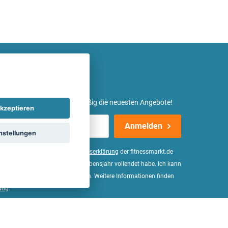
etter ein und erhalte regelmäßig die neuesten Angebote!
kzeptieren
Anmelden
nstellungen
er Daten, wie in der
Einwilligungserklärung
der fitnessmarkt.de
d bestätige, dass ich das 16. Lebensjahr vollendet habe. Ich kann
Wirkung für die Zukunft widerrufen. Weitere Informationen finden
ung
.