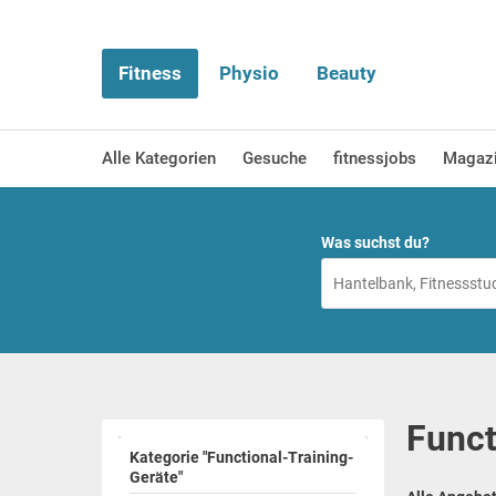
Fitness
Physio
Beauty
Alle Kategorien
Gesuche
fitnessjobs
Magaz
Was suchst du?
Funct
Kategorie "Functional-Training-
Geräte"