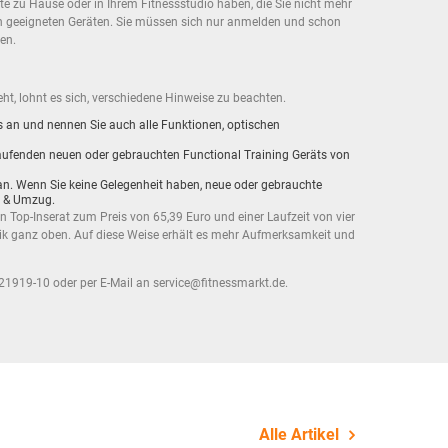
e zu Hause oder in Ihrem Fitnessstudio haben, die Sie nicht mehr
h geeigneten Geräten. Sie müssen sich nur anmelden und schon
en.
t, lohnt es sich, verschiedene Hinweise zu beachten.
s an und nennen Sie auch alle Funktionen, optischen
rkaufenden neuen oder gebrauchten Functional Training Geräts von
ge an. Wenn Sie keine Gelegenheit haben, neue oder gebrauchte
t & Umzug
.
 Top-Inserat zum Preis von 65,39 Euro und einer Laufzeit von vier
brik ganz oben. Auf diese Weise erhält es mehr Aufmerksamkeit und
21919-10 oder per E-Mail an service@fitnessmarkt.de.
Alle Artikel