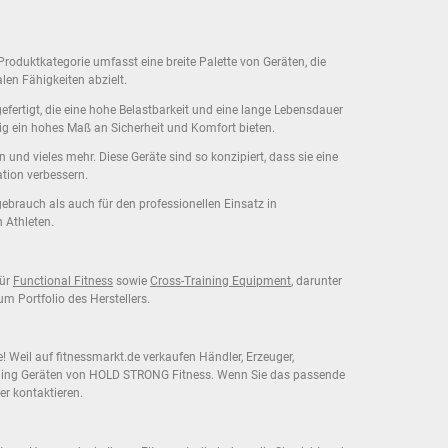
Produktkategorie umfasst eine breite Palette von Geräten, die
len Fähigkeiten abzielt.
fertigt, die eine hohe Belastbarkeit und eine lange Lebensdauer
tig ein hohes Maß an Sicherheit und Komfort bieten.
nd vieles mehr. Diese Geräte sind so konzipiert, dass sie eine
tion verbessern.
ebrauch als auch für den professionellen Einsatz in
 Athleten.
für
Functional Fitness
sowie
Cross-Training Equipment
, darunter
 Portfolio des Herstellers.
Weil auf fitnessmarkt.de verkaufen Händler, Erzeuger,
aining Geräten von HOLD STRONG Fitness. Wenn Sie das passende
r kontaktieren.