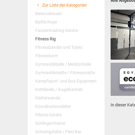
Alle Angebo
Zur Liste der Kategorien
Balancekissen
Battle Rope
Faszientraining-Geräte
Fitness Rig
Fitnessbänder und Tubes
Fitnessturm
Gymnastikbälle / Medizinbälle
Gymnastikmatte / Fitnessmatte
Kampfsport- und Box-Equipment
Kettlebells / Kugelhanteln
Kletterwände
In dieser Ka
Koordinationsleiter
Pilates-Geräte
Schlingentrainer
Schwingstäbe / Flexi Bar