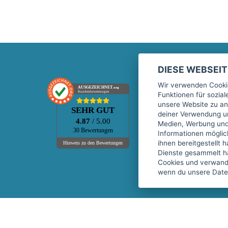
DIESE WEBSEI
Marktplatz
Wir verwenden Cookie
AUSGEZEICHNET
.org
Kundenbewertungen
Funktionen für sozia
Kontakt
unsere Website zu an
SEHR GUT
Preise Marktplatz
deiner Verwendung un
4.87
/ 5.00
Medien, Werbung und 
FAQ Marktplatz
30 Bewertungen
Informationen mögli
Über uns
ihnen bereitgestellt 
Hinweis zu den Bewertungen
Dienste gesammelt h
Werbebuchungen
Cookies und verwandt
Events
wenn du unsere Daten
Fitnessgeräte-Leasing