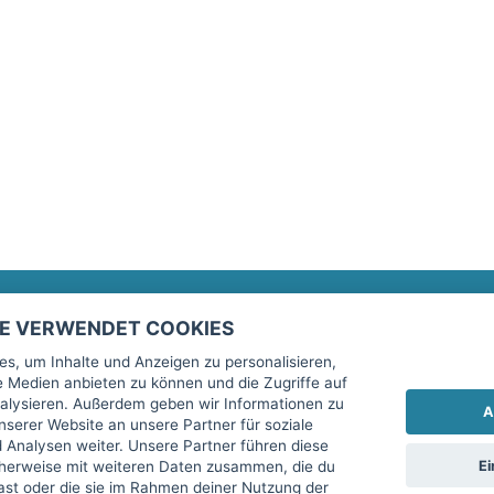
TE VERWENDET COOKIES
Rechtliches
fitnessmarkt.de Newsletter
s, um Inhalte und Anzeigen zu personalisieren,
le Medien anbieten zu können und die Zugriffe auf
Impressum
Trage dich hier für unseren Newsl
alysieren. Außerdem geben wir Informationen zu
A
AGB
serer Website an unsere Partner für soziale
Analysen weiter. Unsere Partner führen diese
Datenschutz
Ei
cherweise mit weiteren Daten zusammen, die du
Sicherheit
hast oder die sie im Rahmen deiner Nutzung der