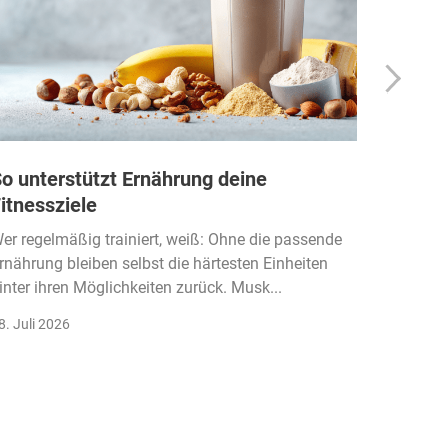
o unterstützt Ernährung deine
Wie Fi
itnessziele
kassen
Einko
er regelmäßig trainiert, weiß: Ohne die passende
rnährung bleiben selbst die härtesten Einheiten
Der Fitn
inter ihren Möglichkeiten zurück. Musk...
klassisc
Gruppenk
8. Juli 2026
22. Juli 