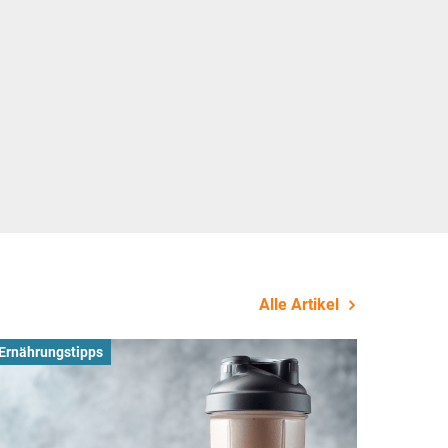
Alle Artikel
Ernährungstipps
Busines