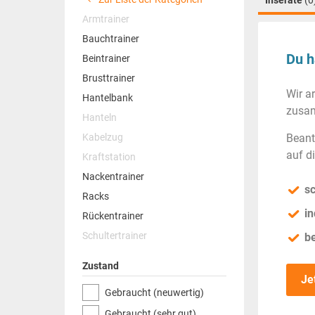
Inserate
(0
Armtrainer
Bauchtrainer
Du h
Beintrainer
Brusttrainer
Wir a
Hantelbank
zusam
Hanteln
Kabelzug
Beant
auf d
Kraftstation
Nackentrainer
sc
Racks
in
Rückentrainer
Schultertrainer
b
Zustand
Je
Gebraucht (neuwertig)
Gebraucht (sehr gut)