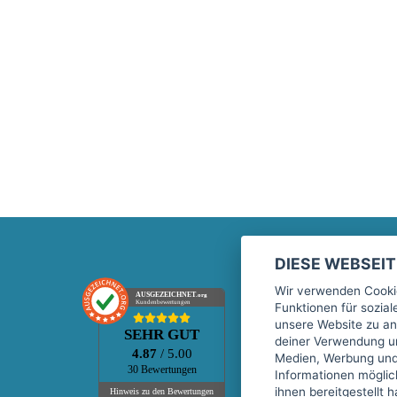
DIESE WEBSEI
Marktplatz
Wir verwenden Cookie
AUSGEZEICHNET
.org
Kundenbewertungen
Funktionen für sozia
Kontakt
unsere Website zu an
SEHR GUT
Preise Marktplatz
deiner Verwendung un
4.87
/ 5.00
Medien, Werbung und 
FAQ Marktplatz
30 Bewertungen
Informationen mögli
Über uns
ihnen bereitgestellt 
Hinweis zu den Bewertungen