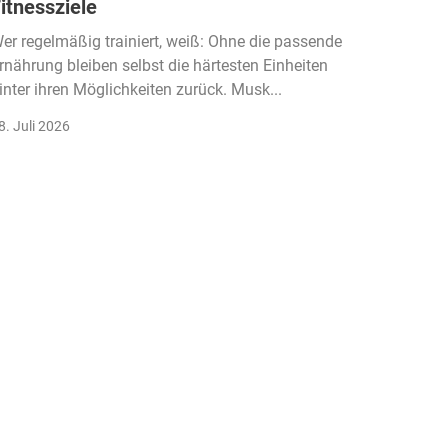
itnessziele
kassen
Einko
er regelmäßig trainiert, weiß: Ohne die passende
rnährung bleiben selbst die härtesten Einheiten
Der Fitn
inter ihren Möglichkeiten zurück. Musk...
klassisc
Gruppenk
8. Juli 2026
22. Juli 