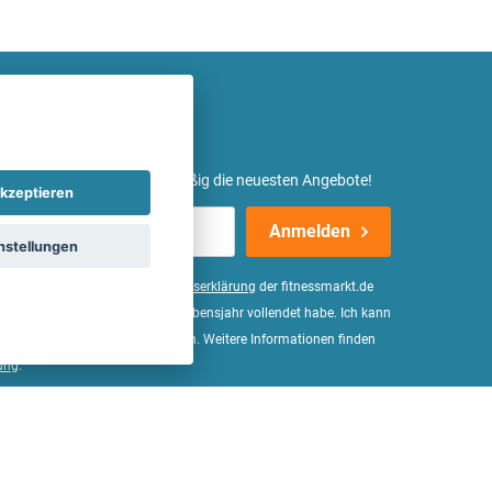
etter ein und erhalte regelmäßig die neuesten Angebote!
kzeptieren
Anmelden
nstellungen
er Daten, wie in der
Einwilligungserklärung
der fitnessmarkt.de
d bestätige, dass ich das 16. Lebensjahr vollendet habe. Ich kann
Wirkung für die Zukunft widerrufen. Weitere Informationen finden
ung
.