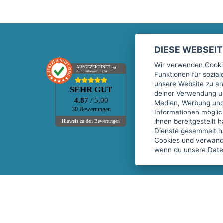
DIESE WEBSEI
Marktplatz
Wir verwenden Cookie
AUSGEZEICHNET
.org
Kundenbewertungen
Funktionen für sozia
Kontakt
unsere Website zu an
SEHR GUT
Preise Marktplatz
deiner Verwendung un
4.87
/ 5.00
Medien, Werbung und 
FAQ Marktplatz
30 Bewertungen
Informationen mögli
Über uns
ihnen bereitgestellt 
Hinweis zu den Bewertungen
Dienste gesammelt h
Werbebuchungen
Cookies und verwandt
Events
wenn du unsere Daten
Fitnessgeräte-Leasing
Copyright © 2026 fitnessmarkt.de services GmbH