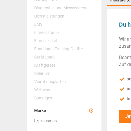
Inserate
(0
Diagnostik- und Messsysteme
Dienstleistungen
Du h
EMS
Fitnessstudio
Wir a
Fitnesszirkel
zusam
Functional-Training-Geräte
Gerätepark
Beant
auf d
Kraftgeräte
Solarium
sc
Vibrationsplatten
in
Wellness
Sonstiges
b
Marke
Je
h/p/cosmos