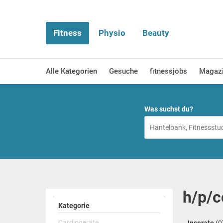
Fitness
Physio
Beauty
Alle Kategorien
Gesuche
fitnessjobs
Magaz
Was suchst du?
h/p/c
Kategorie
Cardiogeräte