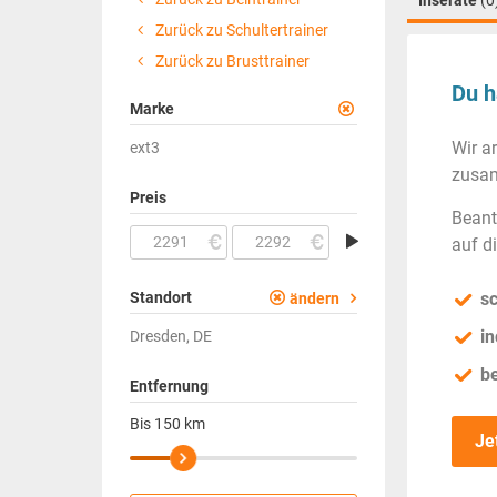
Inserate
(0
Zurück zu Schultertrainer
Zurück zu Brusttrainer
Du h
Marke
Wir a
ext3
zusam
Preis
Beant
auf d
Standort
sc
ändern
in
Dresden, DE
b
Entfernung
Bis
150
km
Je