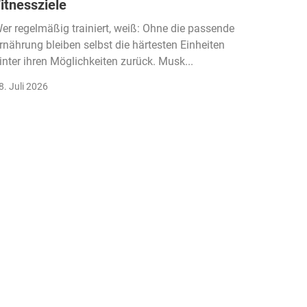
itnessziele
kassen
Einko
er regelmäßig trainiert, weiß: Ohne die passende
rnährung bleiben selbst die härtesten Einheiten
Der Fitn
inter ihren Möglichkeiten zurück. Musk...
klassisc
Gruppenk
8. Juli 2026
22. Juli 