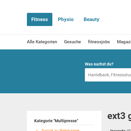
Fitness
Physio
Beauty
Alle Kategorien
Gesuche
fitnessjobs
Magaz
Was suchst du?
ext3 
Kategorie "Multipresse"
Zurück zu Beintrainer