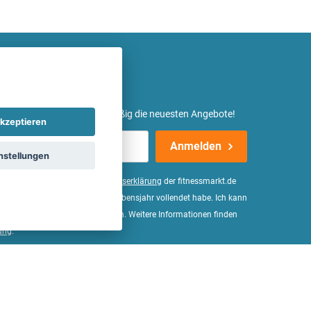
etter ein und erhalte regelmäßig die neuesten Angebote!
kzeptieren
Anmelden
nstellungen
er Daten, wie in der
Einwilligungserklärung
der fitnessmarkt.de
d bestätige, dass ich das 16. Lebensjahr vollendet habe. Ich kann
Wirkung für die Zukunft widerrufen. Weitere Informationen finden
ung
.