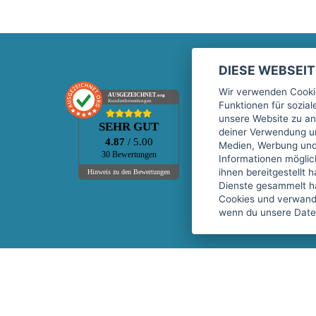
DIESE WEBSEI
Marktplatz
Wir verwenden Cookie
AUSGEZEICHNET
.org
Kundenbewertungen
Funktionen für sozia
Kontakt
unsere Website zu an
SEHR GUT
Preise Marktplatz
deiner Verwendung un
4.87
/ 5.00
Medien, Werbung und 
FAQ Marktplatz
30 Bewertungen
Informationen mögli
Über uns
ihnen bereitgestellt 
Hinweis zu den Bewertungen
Dienste gesammelt h
Werbebuchungen
Cookies und verwandt
Events
wenn du unsere Daten
Fitnessgeräte-Leasing
Copyright © 2026 fitnessmarkt.de services GmbH