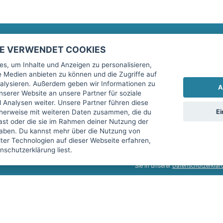
TE VERWENDET COOKIES
Rechtliches
fitnessmarkt.de Newsletter
s, um Inhalte und Anzeigen zu personalisieren,
le Medien anbieten zu können und die Zugriffe auf
Impressum
Trage dich hier für unseren Newsl
alysieren. Außerdem geben wir Informationen zu
A
AGB
serer Website an unsere Partner für soziale
Analysen weiter. Unsere Partner führen diese
Datenschutz
Ei
cherweise mit weiteren Daten zusammen, die du
Sicherheit
hast oder die sie im Rahmen deiner Nutzung der
Ich stimme der Verarbeitung mein
aben. Du kannst mehr über die Nutzung von
Top-Inserat kündigen
er Technologien auf dieser Webseite erfahren,
services GmbH beschrieben, zu un
schutzerklärung liest.
diese Einwilligung jederzeit mit 
Sie in unserer
Datenschutzerklär