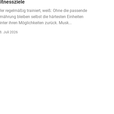
itnessziele
kassen
Einko
er regelmäßig trainiert, weiß: Ohne die passende
rnährung bleiben selbst die härtesten Einheiten
Der Fitn
inter ihren Möglichkeiten zurück. Musk...
klassisc
Gruppenk
8. Juli 2026
22. Juli 