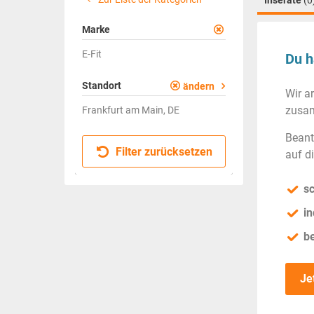
Inserate
(0
Marke
E-Fit
Du h
Standort
ändern
Wir a
zusam
Frankfurt am Main, DE
Beant
Filter zurücksetzen
auf d
sc
in
b
Je