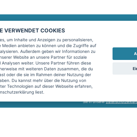
TE VERWENDET COOKIES
Rechtliches
fitnessmarkt.de Newsletter
s, um Inhalte und Anzeigen zu personalisieren,
le Medien anbieten zu können und die Zugriffe auf
Impressum
Trage dich hier für unseren Newsl
alysieren. Außerdem geben wir Informationen zu
A
AGB
serer Website an unsere Partner für soziale
Analysen weiter. Unsere Partner führen diese
Datenschutz
Ei
cherweise mit weiteren Daten zusammen, die du
Sicherheit
hast oder die sie im Rahmen deiner Nutzung der
Ich stimme der Verarbeitung mein
aben. Du kannst mehr über die Nutzung von
Top-Inserat kündigen
er Technologien auf dieser Webseite erfahren,
services GmbH beschrieben, zu un
schutzerklärung liest.
diese Einwilligung jederzeit mit 
Sie in unserer
Datenschutzerklär