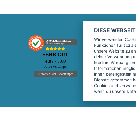
DIESE WEBSEI
Marktplatz
Wir verwenden Cookie
AUSGEZEICHNET
.org
Kundenbewertungen
Funktionen für sozia
Kontakt
unsere Website zu an
SEHR GUT
Preise Marktplatz
deiner Verwendung un
4.87
/ 5.00
Medien, Werbung und 
FAQ Marktplatz
30 Bewertungen
Informationen mögli
Über uns
ihnen bereitgestellt 
Hinweis zu den Bewertungen
Dienste gesammelt h
Werbebuchungen
Cookies und verwandt
Events
wenn du unsere Daten
Fitnessgeräte-Leasing
Copyright © 2026 fitnessmarkt.de services GmbH