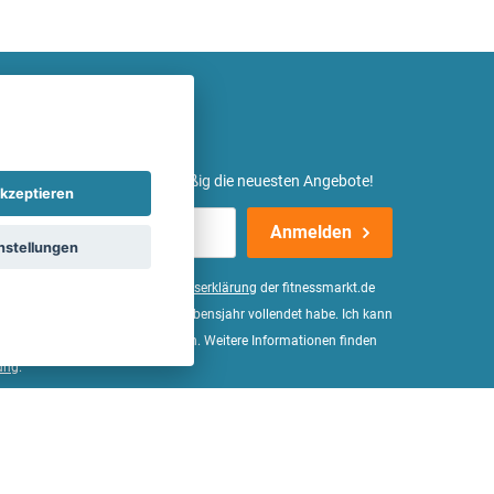
etter ein und erhalte regelmäßig die neuesten Angebote!
kzeptieren
Anmelden
nstellungen
er Daten, wie in der
Einwilligungserklärung
der fitnessmarkt.de
d bestätige, dass ich das 16. Lebensjahr vollendet habe. Ich kann
Wirkung für die Zukunft widerrufen. Weitere Informationen finden
ung
.