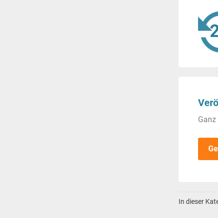
Verö
Ganz 
Ge
In dieser Ka