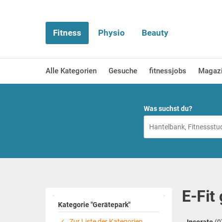
Fitness
Physio
Beauty
Alle Kategorien
Gesuche
fitnessjobs
Magaz
Was suchst du?
E-Fit
Kategorie "Gerätepark"
Zur Liste der Kategorien