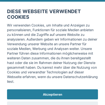
fitnessmarkt.de Newsletter
DIESE WEBSEITE VERWENDET
Trage dich hier für unseren Newsletter ein und erhalte regelmäßig
COOKIES
die neuesten Angebote!
Wir verwenden Cookies, um Inhalte und Anzeigen zu
personalisieren, Funktionen für soziale Medien anbieten
zu können und die Zugriffe auf unsere Website zu
analysieren. Außerdem geben wir Informationen zu deiner
Ich stimme der Verarbeitung meiner Daten, wie in der
Verwendung unserer Website an unsere Partner für
soziale Medien, Werbung und Analysen weiter. Unsere
Einwilligungserklärung
der fitnessmarkt.de services GmbH
Partner führen diese Informationen möglicherweise mit
beschrieben, zu und bestätige, dass ich das 16. Lebensjahr
weiteren Daten zusammen, die du ihnen bereitgestellt
vollendet habe. Ich kann diese Einwilligung jederzeit mit
hast oder die sie im Rahmen deiner Nutzung der Dienste
Wirkung für die Zukunft widerrufen. Weitere Informationen
gesammelt haben. Du kannst mehr über die Nutzung von
finden Sie in unserer
Datenschutzerklärung
.
Cookies und verwandter Technologien auf dieser
Webseite erfahren, wenn du unsere Datenschutzerklärung
liest.
Anmelden
Akzeptieren