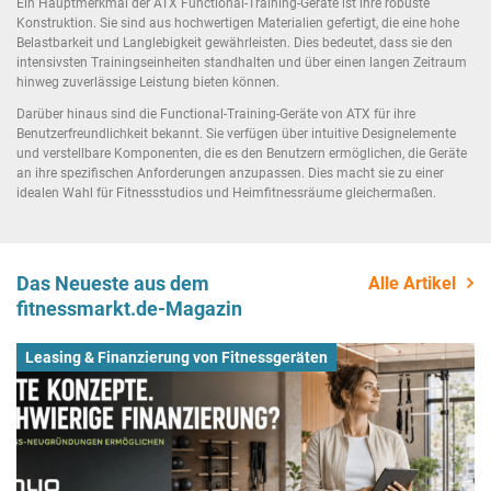
Ein Hauptmerkmal der ATX Functional-Training-Geräte ist ihre robuste
Konstruktion. Sie sind aus hochwertigen Materialien gefertigt, die eine hohe
Belastbarkeit und Langlebigkeit gewährleisten. Dies bedeutet, dass sie den
intensivsten Trainingseinheiten standhalten und über einen langen Zeitraum
hinweg zuverlässige Leistung bieten können.
Darüber hinaus sind die Functional-Training-Geräte von ATX für ihre
Benutzerfreundlichkeit bekannt. Sie verfügen über intuitive Designelemente
und verstellbare Komponenten, die es den Benutzern ermöglichen, die Geräte
an ihre spezifischen Anforderungen anzupassen. Dies macht sie zu einer
idealen Wahl für Fitnessstudios und Heimfitnessräume gleichermaßen.
Das Neueste aus dem
Alle Artikel
fitnessmarkt.de-Magazin
Leasing & Finanzierung von Fitnessgeräten