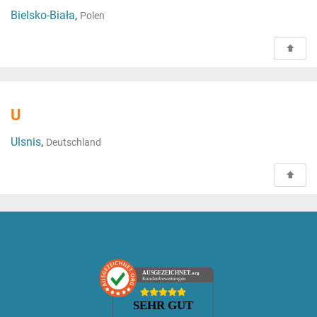
Bielsko-Biała
,
Polen
U
Ulsnis
,
Deutschland
AUSGEZEICHNET
.org
Kundenbewertungen
SEHR GUT