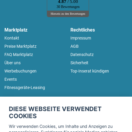
4.87
/ 5.00
30 Bewertungen
Hinweis zu den Bewertungen
Marktplatz
Rechtliches
Kontakt
Impressum
Preise Marktplatz
AGB
FAQ Marktplatz
Datenschutz
Über uns
Sicherheit
Werbebuchungen
Top-Inserat kündigen
Events
Fitnessgeräte-Leasing
fitnessmarkt.de Newsletter
DIESE WEBSEITE VERWENDET
Trage dich hier für unseren Newsletter ein und erhalte regelmäßig
COOKIES
die neuesten Angebote!
Wir verwenden Cookies, um Inhalte und Anzeigen zu