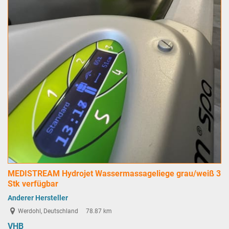
MEDISTREAM Hydrojet Wassermassageliege grau/weiß 3
Stk verfügbar
Anderer Hersteller
Werdohl, Deutschland
78.87 km
VHB