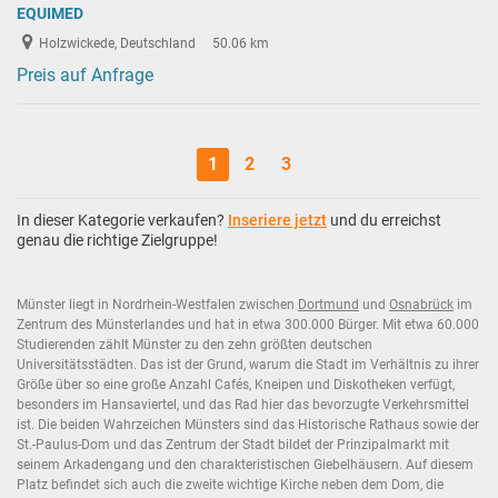
EQUIMED
Holzwickede, Deutschland
50.06 km
Preis auf Anfrage
1
2
3
In dieser Kategorie verkaufen?
Inseriere jetzt
und du erreichst
genau die richtige Zielgruppe!
Münster liegt in Nordrhein-Westfalen zwischen
Dortmund
und
Osnabrück
im
Zentrum des Münsterlandes und hat in etwa 300.000 Bürger. Mit etwa 60.000
Studierenden zählt Münster zu den zehn größten deutschen
Universitätsstädten. Das ist der Grund, warum die Stadt im Verhältnis zu ihrer
Größe über so eine große Anzahl Cafés, Kneipen und Diskotheken verfügt,
besonders im Hansaviertel, und das Rad hier das bevorzugte Verkehrsmittel
ist. Die beiden Wahrzeichen Münsters sind das Historische Rathaus sowie der
St.-Paulus-Dom und das Zentrum der Stadt bildet der Prinzipalmarkt mit
seinem Arkadengang und den charakteristischen Giebelhäusern. Auf diesem
Platz befindet sich auch die zweite wichtige Kirche neben dem Dom, die