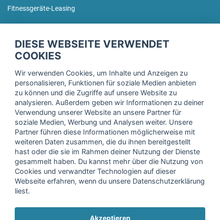
Fitnessgeräte-Leasing
fitnessmarkt.de Newsletter
DIESE WEBSEITE VERWENDET
Trage dich hier für unseren Newsletter ein und erhalte regelmäßig
COOKIES
die neuesten Angebote!
Wir verwenden Cookies, um Inhalte und Anzeigen zu
personalisieren, Funktionen für soziale Medien anbieten
zu können und die Zugriffe auf unsere Website zu
analysieren. Außerdem geben wir Informationen zu deiner
Ich stimme der Verarbeitung meiner Daten, wie in der
Verwendung unserer Website an unsere Partner für
soziale Medien, Werbung und Analysen weiter. Unsere
Einwilligungserklärung
der fitnessmarkt.de services GmbH
Partner führen diese Informationen möglicherweise mit
beschrieben, zu und bestätige, dass ich das 16. Lebensjahr
weiteren Daten zusammen, die du ihnen bereitgestellt
vollendet habe. Ich kann diese Einwilligung jederzeit mit
hast oder die sie im Rahmen deiner Nutzung der Dienste
Wirkung für die Zukunft widerrufen. Weitere Informationen
gesammelt haben. Du kannst mehr über die Nutzung von
finden Sie in unserer
Datenschutzerklärung
.
Cookies und verwandter Technologien auf dieser
Webseite erfahren, wenn du unsere Datenschutzerklärung
liest.
Anmelden
Akzeptieren