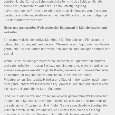
Lambertikirche. Sonstige Sehenswürdigkeiten sind das Schloss Münster
sowie der Erbdrostenhof. Auf der aus dem Befestigungsring
hervorgegangenen Promenade lohnt sich auch ein Spaziergang. Diese von
Linden gesäumte Ringstraße umschließt die Altstadt und ist nur Fußgängern
und Radfahrern vorbehalten.
Neues und gebrauchtes Wellnessbereich Equipment in Münster kaufen und
verkaufen
fitnessmarkt.de ist der größte Marktplatz für Therapie- und Fitnessgeräte
gebraucht und neu, auf dem Sie auch Wellnessbereich Equipment in Münster
gebraucht und neu kaufen und verkaufen können - und das ganz einfach und
schnell!
Wenn Sie neues oder gebrauchtes Wellnessbereich Equipment in Münster
verkaufen möchten, müssen Sie dazu nur eine Annonce erstellen und schon
können eine große Anzahl mögliche Käufer, die andauernd unsere Webseite
anschauen, Ihr Angebot sehen und sich bei Ihnen melden. Viele
Privatpersonen, Sportgeräte-Händler und Studioinhaber suchen nach neuem
oder gebrauchtem Wellnessbereich Equipment in Münster und interessieren
sich eventuell auch für Ihr Sport-Equipment.
Sind Sie Studiobesitzer und wollen neues oder gebrauchtes Wellnessbereich
Equipment in Münster kaufen? Dann sehen Sie sich auf fitnessmarkt.de all
die zahlreichen Anzeigen an! Hier finden Sie viele verschiedene Sportgeräte
von den besten Herstellern und in allen Preisklassen. Wenn Sie fündig
geworden sind, können Sie unmittelbar über die Homepage mit dem