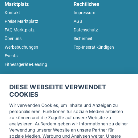
Marktplatz
Rechtliches
Kontakt
Impressum
Preise Marktplatz
AGB
FAQ Marktplatz
Datenschutz
Über uns
Sicherheit
Werbebuchungen
Top-Inserat kündigen
Events
Fitnessgeräte-Leasing
fitnessmarkt.de Newsletter
DIESE WEBSEITE VERWENDET
Trage dich hier für unseren Newsletter ein und erhalte regelmäßig
COOKIES
die neuesten Angebote!
Wir verwenden Cookies, um Inhalte und Anzeigen zu
personalisieren, Funktionen für soziale Medien anbieten
zu können und die Zugriffe auf unsere Website zu
analysieren. Außerdem geben wir Informationen zu deiner
Ich stimme der Verarbeitung meiner Daten, wie in der
Verwendung unserer Website an unsere Partner für
soziale Medien, Werbung und Analysen weiter. Unsere
Einwilligungserklärung
der fitnessmarkt.de services GmbH