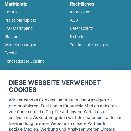
Marktplatz
Rechtliches
Kontakt
Impressum
Preise Marktplatz
AGB
FAQ Marktplatz
Datenschutz
Über uns
Sicherheit
Werbebuchungen
Top-Inserat kündigen
Events
Fitnessgeräte-Leasing
fitnessmarkt.de Newsletter
DIESE WEBSEITE VERWENDET
Trage dich hier für unseren Newsletter ein und erhalte regelmäßig
COOKIES
die neuesten Angebote!
Wir verwenden Cookies, um Inhalte und Anzeigen zu
personalisieren, Funktionen für soziale Medien anbieten
zu können und die Zugriffe auf unsere Website zu
analysieren. Außerdem geben wir Informationen zu deiner
Ich stimme der Verarbeitung meiner Daten, wie in der
Verwendung unserer Website an unsere Partner für
soziale Medien, Werbung und Analysen weiter. Unsere
Einwilligungserklärung
der fitnessmarkt.de services GmbH