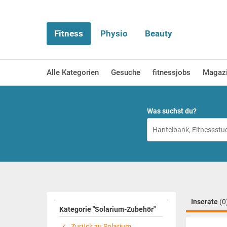
Fitness
Physio
Beauty
Alle Kategorien
Gesuche
fitnessjobs
Magaz
Was suchst du?
Inserate
(0
Kategorie "Solarium-Zubehör"
Zurück zu Solarium