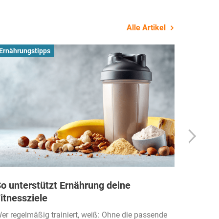
Alle Artikel
Ernährungstipps
Busines
o unterstützt Ernährung deine
Wie Fi
itnessziele
kassen
Einko
er regelmäßig trainiert, weiß: Ohne die passende