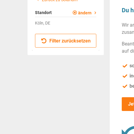
Du h
Standort
ändern
Köln, DE
Wir a
zusam
Filter zurücksetzen
Beant
auf d
sc
in
b
Je