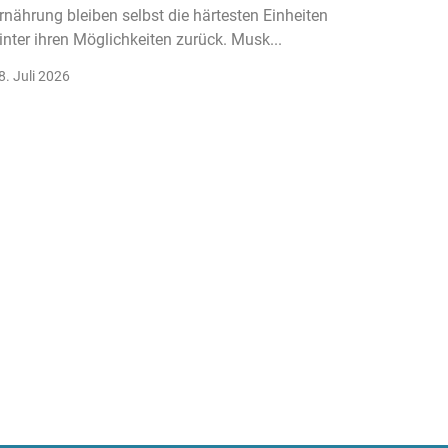
rnährung bleiben selbst die härtesten Einheiten
Der Fitn
inter ihren Möglichkeiten zurück. Musk...
klassisc
Gruppenk
8. Juli 2026
22. Juli 