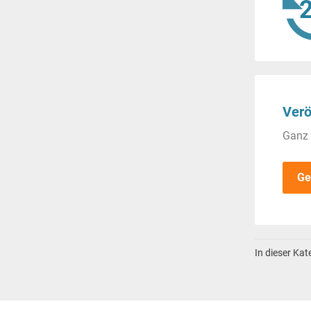
Verö
Ganz 
Ge
In dieser Ka