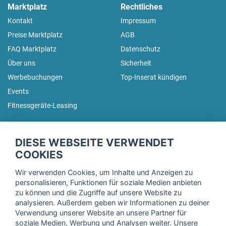
Marktplatz
Rechtliches
Kontakt
Impressum
Preise Marktplatz
AGB
FAQ Marktplatz
Datenschutz
Über uns
Sicherheit
Werbebuchungen
Top-Inserat kündigen
Events
Fitnessgeräte-Leasing
fitnessmarkt.de Newsletter
DIESE WEBSEITE VERWENDET
Trage dich hier für unseren Newsletter ein und erhalte regelmäßig
COOKIES
die neuesten Angebote!
Wir verwenden Cookies, um Inhalte und Anzeigen zu
personalisieren, Funktionen für soziale Medien anbieten
zu können und die Zugriffe auf unsere Website zu
analysieren. Außerdem geben wir Informationen zu deiner
Ich stimme der Verarbeitung meiner Daten, wie in der
Verwendung unserer Website an unsere Partner für
soziale Medien, Werbung und Analysen weiter. Unsere
Einwilligungserklärung
der fitnessmarkt.de services GmbH