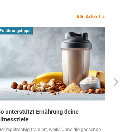
Alle Artikel
Ernährungstipps
Busines
o unterstützt Ernährung deine
Wie Fi
itnessziele
kassen
Einko
er regelmäßig trainiert, weiß: Ohne die passende