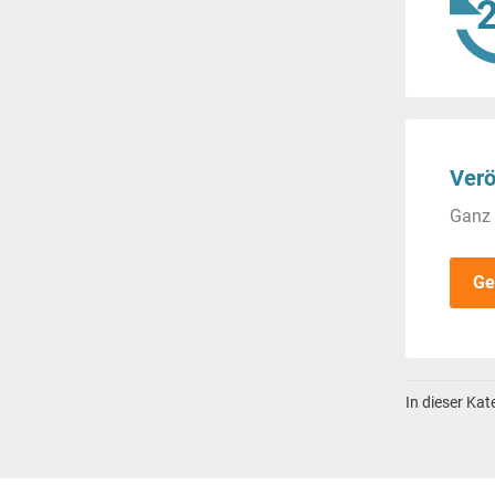
Verö
Ganz 
Ge
In dieser Ka