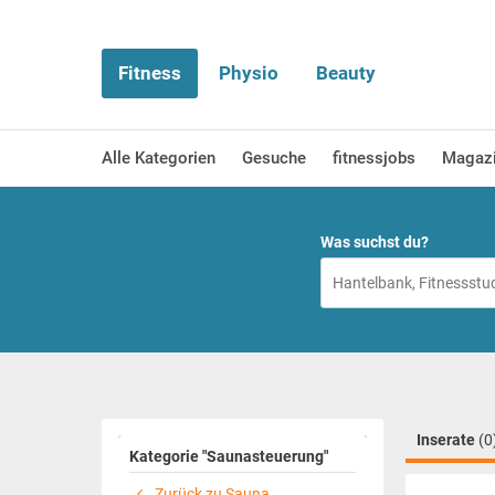
Fitness
Physio
Beauty
Alle Kategorien
Gesuche
fitnessjobs
Magaz
Was suchst du?
Inserate
(0
Kategorie "Saunasteuerung"
Zurück zu Sauna