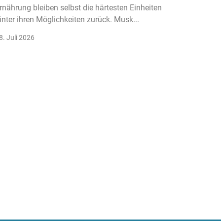
rnährung bleiben selbst die härtesten Einheiten
Der Fitn
inter ihren Möglichkeiten zurück. Musk...
klassisc
Gruppenk
8. Juli 2026
22. Juli 