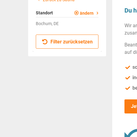
Du h
Standort
ändern
Bochum, DE
Wir a
zusam
Filter zurücksetzen
Beant
auf d
sc
in
b
Je