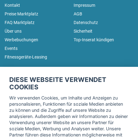
Kontakt
Impressum
Preise Marktplatz
AGB
FAQ Marktplatz
Datenschutz
Über uns
Sicherheit
Werbebuchungen
Top-Inserat kündigen
Events
Fitnessgeräte-Leasing
fitnessmarkt.de Newsletter
DIESE WEBSEITE VERWENDET
Trage dich hier für unseren Newsletter ein und erhalte regelmäßig
COOKIES
die neuesten Angebote!
Wir verwenden Cookies, um Inhalte und Anzeigen zu
personalisieren, Funktionen für soziale Medien anbieten
zu können und die Zugriffe auf unsere Website zu
analysieren. Außerdem geben wir Informationen zu deiner
Ich stimme der Verarbeitung meiner Daten, wie in der
Verwendung unserer Website an unsere Partner für
soziale Medien, Werbung und Analysen weiter. Unsere
Einwilligungserklärung
der fitnessmarkt.de services GmbH
Partner führen diese Informationen möglicherweise mit
beschrieben, zu und bestätige, dass ich das 16. Lebensjahr