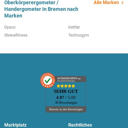
Oberkörperergometer /
Alle Marken
Handergometer in Bremen nach
Marken
Dyaco
Kettler
Stewafitness
Technogym
AUSGEZEICHNET
.org
Kundenbewertungen
SEHR GUT
4.87
/ 5.00
30 Bewertungen
Hinweis zu den Bewertungen
Marktplatz
Rechtliches