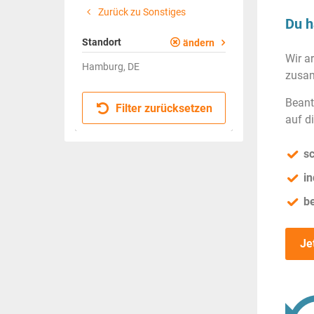
Zurück zu Sonstiges
Du h
Standort
ändern
Wir a
Hamburg, DE
zusam
Beant
Filter zurücksetzen
auf d
sc
in
b
Je