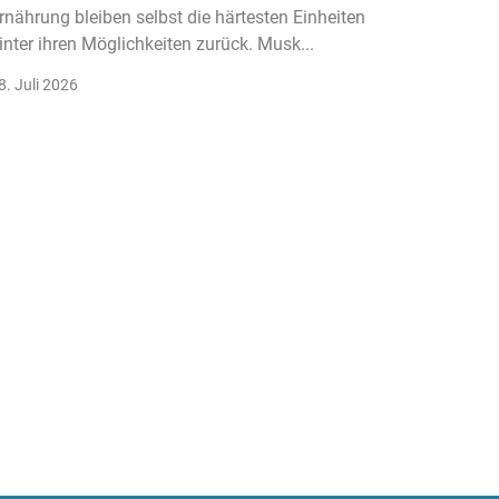
rnährung bleiben selbst die härtesten Einheiten
Der Fitn
inter ihren Möglichkeiten zurück. Musk...
klassisc
Gruppenk
8. Juli 2026
22. Juli 