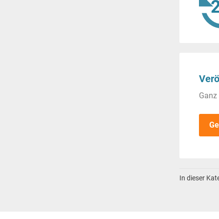
Verö
Ganz 
Ge
In dieser Ka