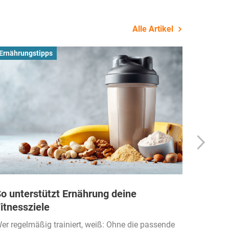
Alle Artikel
Ernährungstipps
Busines
o unterstützt Ernährung deine
Wie Fi
itnessziele
kassen
Einko
er regelmäßig trainiert, weiß: Ohne die passende