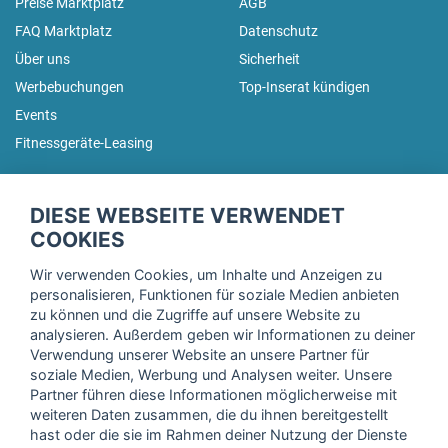
Preise Marktplatz
AGB
FAQ Marktplatz
Datenschutz
Über uns
Sicherheit
Werbebuchungen
Top-Inserat kündigen
Events
Fitnessgeräte-Leasing
fitnessmarkt.de Newsletter
DIESE WEBSEITE VERWENDET
Trage dich hier für unseren Newsletter ein und erhalte regelmäßig
COOKIES
die neuesten Angebote!
Wir verwenden Cookies, um Inhalte und Anzeigen zu
personalisieren, Funktionen für soziale Medien anbieten
zu können und die Zugriffe auf unsere Website zu
analysieren. Außerdem geben wir Informationen zu deiner
Ich stimme der Verarbeitung meiner Daten, wie in der
Verwendung unserer Website an unsere Partner für
soziale Medien, Werbung und Analysen weiter. Unsere
Einwilligungserklärung
der fitnessmarkt.de services GmbH
Partner führen diese Informationen möglicherweise mit
beschrieben, zu und bestätige, dass ich das 16. Lebensjahr
weiteren Daten zusammen, die du ihnen bereitgestellt
vollendet habe. Ich kann diese Einwilligung jederzeit mit
hast oder die sie im Rahmen deiner Nutzung der Dienste