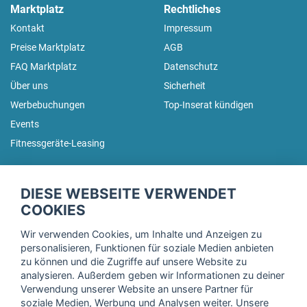
Marktplatz
Rechtliches
Kontakt
Impressum
Preise Marktplatz
AGB
FAQ Marktplatz
Datenschutz
Über uns
Sicherheit
Werbebuchungen
Top-Inserat kündigen
Events
Fitnessgeräte-Leasing
fitnessmarkt.de Newsletter
DIESE WEBSEITE VERWENDET
Trage dich hier für unseren Newsletter ein und erhalte regelmäßig
COOKIES
die neuesten Angebote!
Wir verwenden Cookies, um Inhalte und Anzeigen zu
personalisieren, Funktionen für soziale Medien anbieten
zu können und die Zugriffe auf unsere Website zu
analysieren. Außerdem geben wir Informationen zu deiner
Ich stimme der Verarbeitung meiner Daten, wie in der
Verwendung unserer Website an unsere Partner für
soziale Medien, Werbung und Analysen weiter. Unsere
Einwilligungserklärung
der fitnessmarkt.de services GmbH