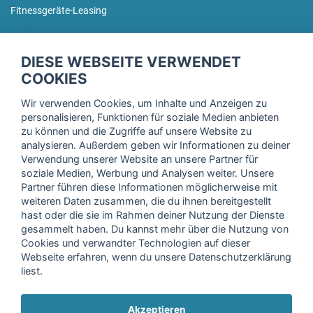
Fitnessgeräte-Leasing
fitnessmarkt.de Newsletter
DIESE WEBSEITE VERWENDET
Trage dich hier für unseren Newsletter ein und erhalte regelmäßig
COOKIES
die neuesten Angebote!
Wir verwenden Cookies, um Inhalte und Anzeigen zu
personalisieren, Funktionen für soziale Medien anbieten
zu können und die Zugriffe auf unsere Website zu
analysieren. Außerdem geben wir Informationen zu deiner
Ich stimme der Verarbeitung meiner Daten, wie in der
Verwendung unserer Website an unsere Partner für
soziale Medien, Werbung und Analysen weiter. Unsere
Einwilligungserklärung
der fitnessmarkt.de services GmbH
Partner führen diese Informationen möglicherweise mit
beschrieben, zu und bestätige, dass ich das 16. Lebensjahr
weiteren Daten zusammen, die du ihnen bereitgestellt
vollendet habe. Ich kann diese Einwilligung jederzeit mit
hast oder die sie im Rahmen deiner Nutzung der Dienste
Wirkung für die Zukunft widerrufen. Weitere Informationen
gesammelt haben. Du kannst mehr über die Nutzung von
finden Sie in unserer
Datenschutzerklärung
.
Cookies und verwandter Technologien auf dieser
Webseite erfahren, wenn du unsere Datenschutzerklärung
liest.
Anmelden
Akzeptieren