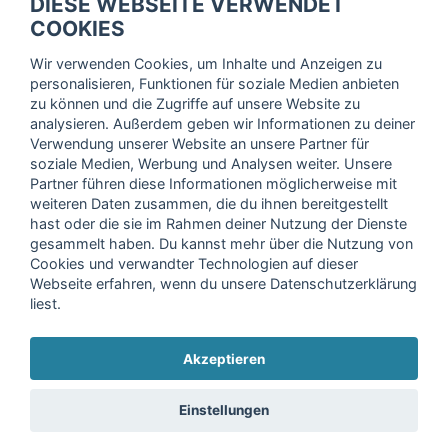
DIESE WEBSEITE VERWENDET
Trage dich hier für unseren Newsletter ein und erhalte regelmäßig
COOKIES
die neuesten Angebote!
Wir verwenden Cookies, um Inhalte und Anzeigen zu
personalisieren, Funktionen für soziale Medien anbieten
zu können und die Zugriffe auf unsere Website zu
analysieren. Außerdem geben wir Informationen zu deiner
Ich stimme der Verarbeitung meiner Daten, wie in der
Verwendung unserer Website an unsere Partner für
soziale Medien, Werbung und Analysen weiter. Unsere
Einwilligungserklärung
der fitnessmarkt.de services GmbH
Partner führen diese Informationen möglicherweise mit
beschrieben, zu und bestätige, dass ich das 16. Lebensjahr
weiteren Daten zusammen, die du ihnen bereitgestellt
vollendet habe. Ich kann diese Einwilligung jederzeit mit
hast oder die sie im Rahmen deiner Nutzung der Dienste
Wirkung für die Zukunft widerrufen. Weitere Informationen
gesammelt haben. Du kannst mehr über die Nutzung von
finden Sie in unserer
Datenschutzerklärung
.
Cookies und verwandter Technologien auf dieser
Webseite erfahren, wenn du unsere Datenschutzerklärung
liest.
Anmelden
Akzeptieren
Copyright © 2026 fitnessmarkt.de services GmbH
Einstellungen