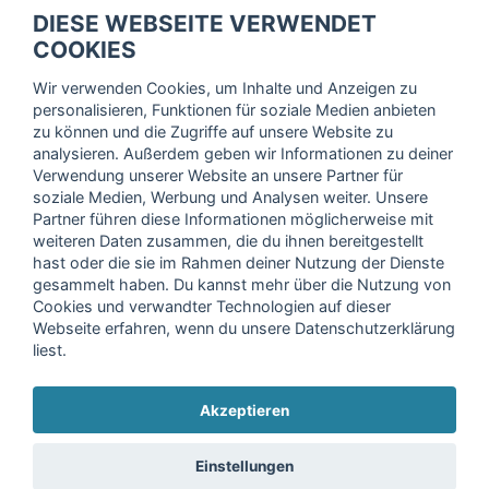
fitnessmarkt.de Newsletter
DIESE WEBSEITE VERWENDET
Trage dich hier für unseren Newsletter ein und erhalte regelmäßig
COOKIES
die neuesten Angebote!
Wir verwenden Cookies, um Inhalte und Anzeigen zu
personalisieren, Funktionen für soziale Medien anbieten
zu können und die Zugriffe auf unsere Website zu
analysieren. Außerdem geben wir Informationen zu deiner
Ich stimme der Verarbeitung meiner Daten, wie in der
Verwendung unserer Website an unsere Partner für
soziale Medien, Werbung und Analysen weiter. Unsere
Einwilligungserklärung
der fitnessmarkt.de services GmbH
Partner führen diese Informationen möglicherweise mit
beschrieben, zu und bestätige, dass ich das 16. Lebensjahr
weiteren Daten zusammen, die du ihnen bereitgestellt
vollendet habe. Ich kann diese Einwilligung jederzeit mit
hast oder die sie im Rahmen deiner Nutzung der Dienste
Wirkung für die Zukunft widerrufen. Weitere Informationen
gesammelt haben. Du kannst mehr über die Nutzung von
finden Sie in unserer
Datenschutzerklärung
.
Cookies und verwandter Technologien auf dieser
Webseite erfahren, wenn du unsere Datenschutzerklärung
liest.
Anmelden
Akzeptieren
Copyright © 2026 fitnessmarkt.de services GmbH
Einstellungen