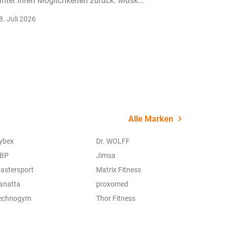
inter ihren Möglichkeiten zurück. Musk...
klassisc
Gruppenk
8. Juli 2026
22. Juli 
Alle Marken
ybex
Dr. WOLFF
BP
Jimsa
astersport
Matrix Fitness
anatta
proxomed
echnogym
Thor Fitness