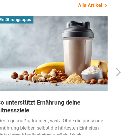
Alle Artikel
Ernährungstipps
Busines
o unterstützt Ernährung deine
Wie Fi
itnessziele
kassen
Einko
er regelmäßig trainiert, weiß: Ohne die passende
rnährung bleiben selbst die härtesten Einheiten
Der Fitn