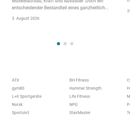
h
Muskelaufbau, Kraft und Ausdauer. Doch ein
entscheidender Bestandteil eines ganzheitlich...
2
3. August 2026
ATX
BH Fitness
C
gym80
Hammer Strength
H
L+K Sportgeräte
Life Fitness
M
Norsk
NPG
P
SportsArt
StairMaster
T