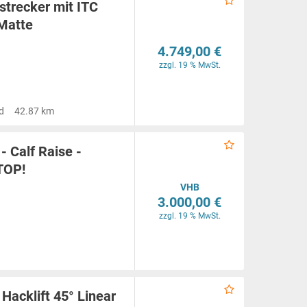
nstrecker mit ITC
 Matte
4.749,00 €
zzgl. 19 % MwSt.
d
42.87 km
 Calf Raise -
TOP!
VHB
3.000,00 €
zzgl. 19 % MwSt.
Hacklift 45° Linear