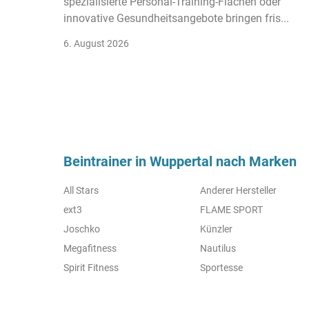
spezialisierte Personal-Training-Flächen oder
innovative Gesundheitsangebote bringen fris...
6. August 2026
Beintrainer in Wuppertal nach Marken
All Stars
Anderer Hersteller
ext3
FLAME SPORT
Joschko
Künzler
Megafitness
Nautilus
Spirit Fitness
Sportesse