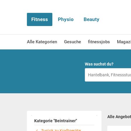
Fitness
Physio
Beauty
Alle Kategorien
Gesuche
fitnessjobs
Magaz
Was suchst du?
Alle Angebo
Kategorie "Beintrainer"
Zurück zu Kraftgeräte