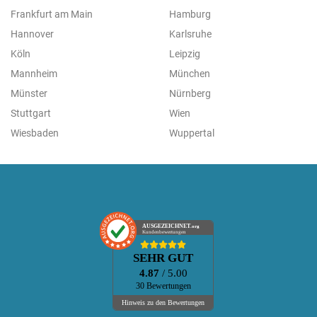
Frankfurt am Main
Hamburg
Hannover
Karlsruhe
Köln
Leipzig
Mannheim
München
Münster
Nürnberg
Stuttgart
Wien
Wiesbaden
Wuppertal
AUSGEZEICHNET
.org
Kundenbewertungen
SEHR GUT
4.87
/ 5.00
30 Bewertungen
Hinweis zu den Bewertungen