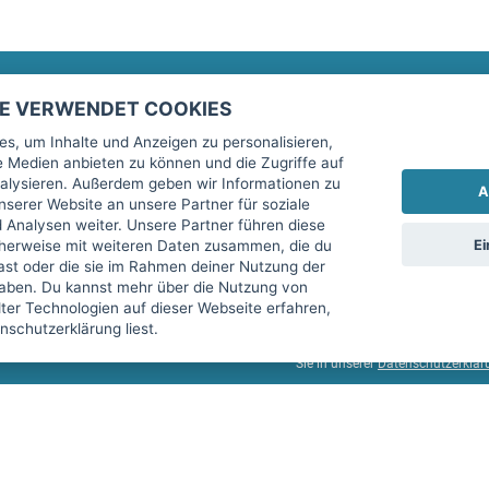
TE VERWENDET COOKIES
Rechtliches
fitnessmarkt.de Newsletter
s, um Inhalte und Anzeigen zu personalisieren,
le Medien anbieten zu können und die Zugriffe auf
Impressum
Trage dich hier für unseren Newsl
alysieren. Außerdem geben wir Informationen zu
A
AGB
serer Website an unsere Partner für soziale
Analysen weiter. Unsere Partner führen diese
Datenschutz
Ei
cherweise mit weiteren Daten zusammen, die du
Sicherheit
hast oder die sie im Rahmen deiner Nutzung der
Ich stimme der Verarbeitung mein
aben. Du kannst mehr über die Nutzung von
Top-Inserat kündigen
er Technologien auf dieser Webseite erfahren,
services GmbH beschrieben, zu un
schutzerklärung liest.
diese Einwilligung jederzeit mit 
Sie in unserer
Datenschutzerklär