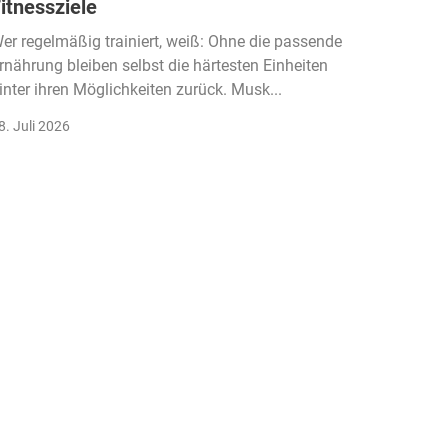
itnessziele
kassen
Einko
er regelmäßig trainiert, weiß: Ohne die passende
rnährung bleiben selbst die härtesten Einheiten
Der Fitn
inter ihren Möglichkeiten zurück. Musk...
klassisc
Gruppenk
8. Juli 2026
22. Juli 