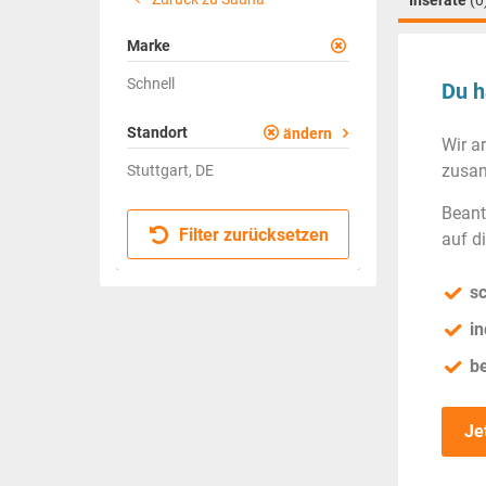
Inserate
(0
Marke
Schnell
Du h
Standort
ändern
Wir a
zusam
Stuttgart, DE
Beant
Filter zurücksetzen
auf d
sc
in
b
Je