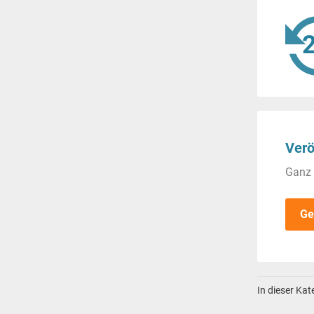
Verö
Ganz 
Ge
In dieser Ka