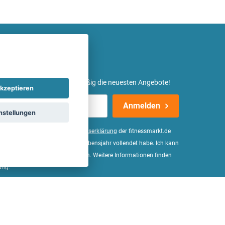
etter ein und erhalte regelmäßig die neuesten Angebote!
kzeptieren
Anmelden
nstellungen
er Daten, wie in der
Einwilligungserklärung
der fitnessmarkt.de
d bestätige, dass ich das 16. Lebensjahr vollendet habe. Ich kann
Wirkung für die Zukunft widerrufen. Weitere Informationen finden
ung
.