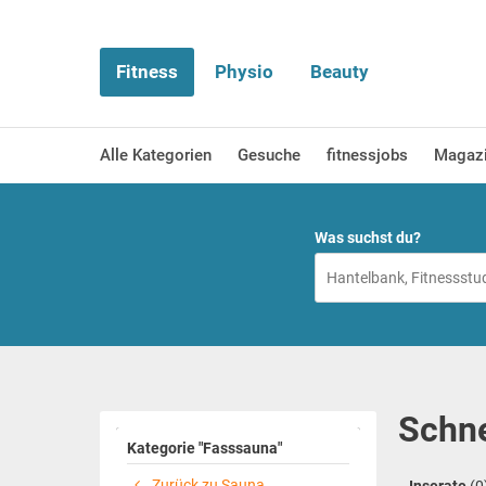
Fitness
Physio
Beauty
Alle Kategorien
Gesuche
fitnessjobs
Magaz
Was suchst du?
Schne
Kategorie "Fasssauna"
Zurück zu Sauna