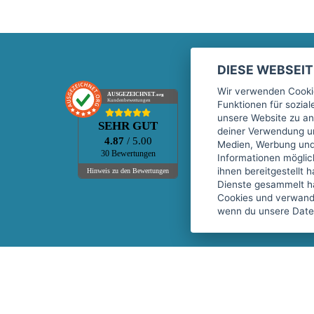
DIESE WEBSEI
Marktplatz
Wir verwenden Cookie
AUSGEZEICHNET
.org
Kundenbewertungen
Funktionen für sozia
Kontakt
unsere Website zu an
SEHR GUT
Preise Marktplatz
deiner Verwendung un
4.87
/ 5.00
Medien, Werbung und 
FAQ Marktplatz
30 Bewertungen
Informationen mögli
Über uns
ihnen bereitgestellt 
Hinweis zu den Bewertungen
Dienste gesammelt h
Werbebuchungen
Cookies und verwandt
Events
wenn du unsere Daten
Fitnessgeräte-Leasing
Copyright © 2026 fitnessmarkt.de services GmbH