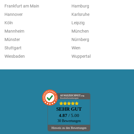
Frankfurt am Main
Hamburg
Hannover
Karlsruhe
Köln
Leipzig
Mannheim
München
Münster
Nürnberg
Stuttgart
Wien
Wiesbaden
Wuppertal
AUSGEZEICHNET
.org
Kundenbewertungen
SEHR GUT
4.87
/ 5.00
30 Bewertungen
Hinweis zu den Bewertungen