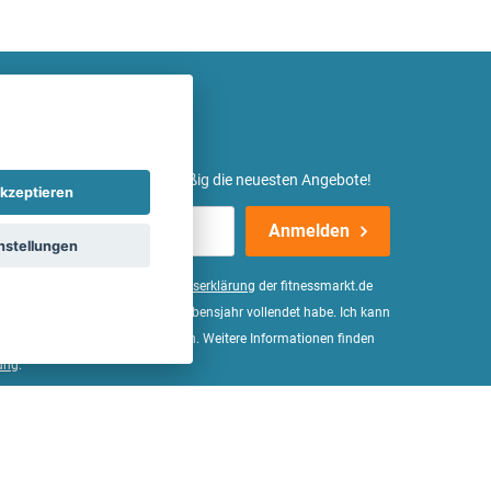
etter ein und erhalte regelmäßig die neuesten Angebote!
kzeptieren
Anmelden
nstellungen
er Daten, wie in der
Einwilligungserklärung
der fitnessmarkt.de
d bestätige, dass ich das 16. Lebensjahr vollendet habe. Ich kann
Wirkung für die Zukunft widerrufen. Weitere Informationen finden
ung
.