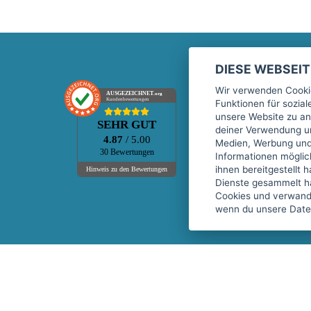
DIESE WEBSEI
Marktplatz
Wir verwenden Cookie
AUSGEZEICHNET
.org
Kundenbewertungen
Funktionen für sozia
Kontakt
unsere Website zu an
SEHR GUT
Preise Marktplatz
deiner Verwendung un
4.87
/ 5.00
Medien, Werbung und 
FAQ Marktplatz
30 Bewertungen
Informationen mögli
Über uns
ihnen bereitgestellt 
Hinweis zu den Bewertungen
Dienste gesammelt h
Werbebuchungen
Cookies und verwandt
Events
wenn du unsere Daten
Fitnessgeräte-Leasing
Copyright © 2026 fitnessmarkt.de services GmbH