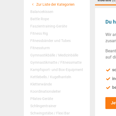
Inserate
(0
Zur Liste der Kategorien
Balancekissen
Battle Rope
Du h
Faszientraining-Geräte
Fitness Rig
Wir a
zusam
Fitnessbänder und Tubes
Fitnessturm
Beant
Gymnastikbälle / Medizinbälle
auf d
Gymnastikmatte / Fitnessmatte
sc
Kampfsport- und Box-Equipment
Kettlebells / Kugelhanteln
in
Kletterwände
b
Koordinationsleiter
Pilates-Geräte
Je
Schlingentrainer
Schwingstäbe / Flexi Bar