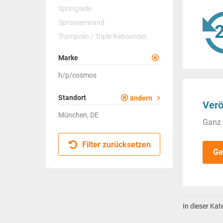
Springseile
Sprossenwand
Trampolin / Triple Rebounder
Marke
h/p/cosmos
Standort
ändern
Verö
München, DE
Ganz 
Filter zurücksetzen
Ge
In dieser Ka