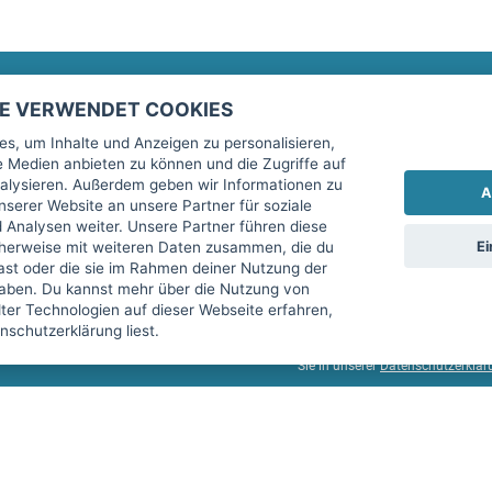
TE VERWENDET COOKIES
Rechtliches
fitnessmarkt.de Newsletter
s, um Inhalte und Anzeigen zu personalisieren,
le Medien anbieten zu können und die Zugriffe auf
Impressum
Trage dich hier für unseren Newsl
alysieren. Außerdem geben wir Informationen zu
A
AGB
serer Website an unsere Partner für soziale
Analysen weiter. Unsere Partner führen diese
Datenschutz
Ei
cherweise mit weiteren Daten zusammen, die du
Sicherheit
hast oder die sie im Rahmen deiner Nutzung der
Ich stimme der Verarbeitung mein
aben. Du kannst mehr über die Nutzung von
Top-Inserat kündigen
er Technologien auf dieser Webseite erfahren,
services GmbH beschrieben, zu un
schutzerklärung liest.
diese Einwilligung jederzeit mit 
Sie in unserer
Datenschutzerklär