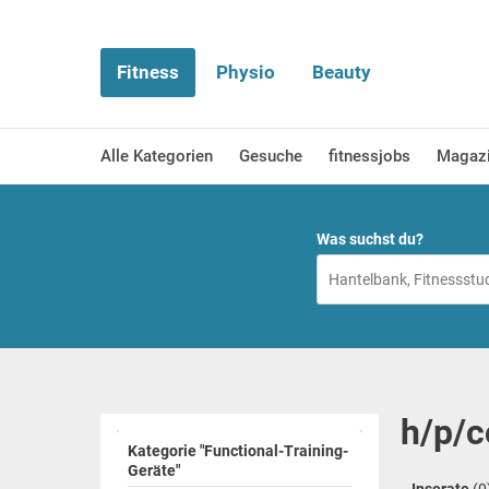
Fitness
Physio
Beauty
Alle Kategorien
Gesuche
fitnessjobs
Magaz
Was suchst du?
h/p/c
Kategorie "Functional-Training-
Geräte"