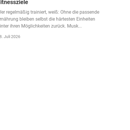
itnessziele
kassen
Einko
er regelmäßig trainiert, weiß: Ohne die passende
rnährung bleiben selbst die härtesten Einheiten
Der Fitn
inter ihren Möglichkeiten zurück. Musk...
klassisc
Gruppenk
8. Juli 2026
22. Juli 