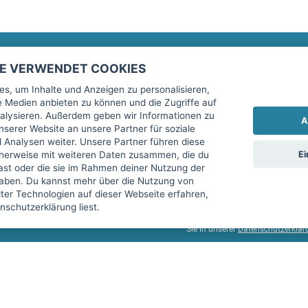
TE VERWENDET COOKIES
Rechtliches
fitnessmarkt.de Newsletter
s, um Inhalte und Anzeigen zu personalisieren,
le Medien anbieten zu können und die Zugriffe auf
Impressum
Trage dich hier für unseren Newsl
alysieren. Außerdem geben wir Informationen zu
A
AGB
serer Website an unsere Partner für soziale
Analysen weiter. Unsere Partner führen diese
Datenschutz
Ei
cherweise mit weiteren Daten zusammen, die du
Sicherheit
hast oder die sie im Rahmen deiner Nutzung der
Ich stimme der Verarbeitung mein
aben. Du kannst mehr über die Nutzung von
Top-Inserat kündigen
er Technologien auf dieser Webseite erfahren,
services GmbH beschrieben, zu un
schutzerklärung liest.
diese Einwilligung jederzeit mit 
Sie in unserer
Datenschutzerklär