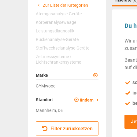
Inserate
(0
Zur Liste der Kategorien
Atemgasanalyse-Geräte
Körperanalysewaage
Du h
Leistungsdiagnostik
Rückenanalyse-Geräte
Wir a
zusam
Stoffwechselanalyse-Geräte
Zeitmesssysteme /
Beant
Lichtschrankensysteme
auf d
Marke
sc
GYMwood
in
Standort
ändern
b
Mannheim, DE
Je
Filter zurücksetzen