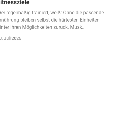
itnessziele
kassen
Einko
er regelmäßig trainiert, weiß: Ohne die passende
rnährung bleiben selbst die härtesten Einheiten
Der Fitn
inter ihren Möglichkeiten zurück. Musk...
klassisc
Gruppenk
8. Juli 2026
22. Juli 