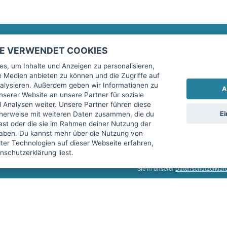
TE VERWENDET COOKIES
Rechtliches
fitnessmarkt.de Newsletter
s, um Inhalte und Anzeigen zu personalisieren,
le Medien anbieten zu können und die Zugriffe auf
Impressum
Trage dich hier für unseren Newsl
alysieren. Außerdem geben wir Informationen zu
A
AGB
serer Website an unsere Partner für soziale
Analysen weiter. Unsere Partner führen diese
Datenschutz
Ei
cherweise mit weiteren Daten zusammen, die du
Sicherheit
hast oder die sie im Rahmen deiner Nutzung der
Ich stimme der Verarbeitung mein
aben. Du kannst mehr über die Nutzung von
Top-Inserat kündigen
er Technologien auf dieser Webseite erfahren,
services GmbH beschrieben, zu un
schutzerklärung liest.
diese Einwilligung jederzeit mit 
Sie in unserer
Datenschutzerklär