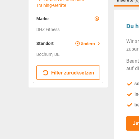
Inserate
(0
Training-Geräte
Marke
Du h
DHZ Fitness
Wir a
Standort
ändern
zusam
Bochum, DE
Beant
auf d
Filter zurücksetzen
sc
in
b
Je