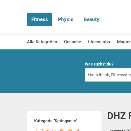
Fitness
Physio
Beauty
Alle Kategorien
Gesuche
fitnessjobs
Magaz
Was suchst du?
DHZ F
Kategorie "Springseile"
Zurück zu Functional-