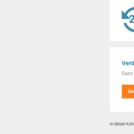
Verö
Ganz 
Ge
In dieser Ka