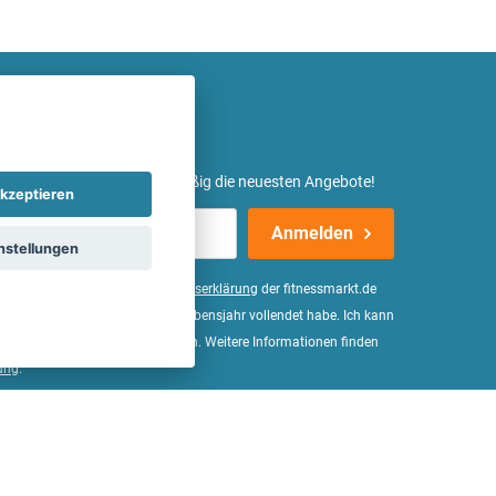
etter ein und erhalte regelmäßig die neuesten Angebote!
kzeptieren
Anmelden
nstellungen
er Daten, wie in der
Einwilligungserklärung
der fitnessmarkt.de
d bestätige, dass ich das 16. Lebensjahr vollendet habe. Ich kann
Wirkung für die Zukunft widerrufen. Weitere Informationen finden
ung
.