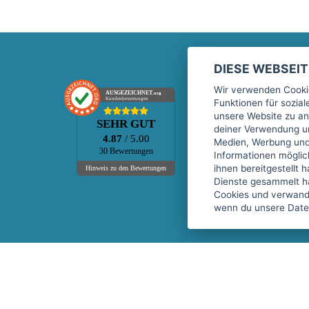
DIESE WEBSEI
Marktplatz
Wir verwenden Cookie
AUSGEZEICHNET
.org
Kundenbewertungen
Funktionen für sozia
Kontakt
unsere Website zu an
SEHR GUT
Preise Marktplatz
deiner Verwendung un
4.87
/ 5.00
Medien, Werbung und 
FAQ Marktplatz
30 Bewertungen
Informationen mögli
Über uns
ihnen bereitgestellt 
Hinweis zu den Bewertungen
Dienste gesammelt h
Werbebuchungen
Cookies und verwandt
Events
wenn du unsere Daten
Fitnessgeräte-Leasing
Copyright © 2026 fitnessmarkt.de services GmbH