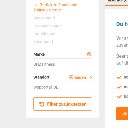
Inserate
(0
Zurück zu Functional-
Training-Geräte
Deuserband
Du h
Gymnastikband
Stretchband
Wir a
Theraband
zusam
Marke
Beant
auf d
DHZ Fitness
sc
Standort
ändern
in
Wuppertal, DE
b
Filter zurücksetzen
Je