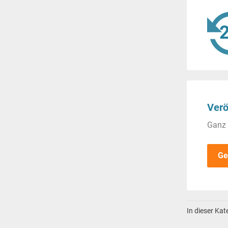
Verö
Ganz 
Ge
In dieser Ka