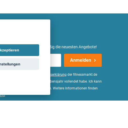
etter ein und erhalte regelmäßig die neuesten Angebote!
kzeptieren
Anmelden
nstellungen
er Daten, wie in der
Einwilligungserklärung
der fitnessmarkt.de
d bestätige, dass ich das 16. Lebensjahr vollendet habe. Ich kann
Wirkung für die Zukunft widerrufen. Weitere Informationen finden
ung
.