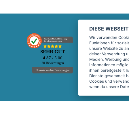
DIESE WEBSEI
Marktplatz
Wir verwenden Cookie
AUSGEZEICHNET
.org
Kundenbewertungen
Funktionen für sozia
Kontakt
unsere Website zu an
SEHR GUT
Preise Marktplatz
deiner Verwendung un
4.87
/ 5.00
Medien, Werbung und 
FAQ Marktplatz
30 Bewertungen
Informationen mögli
Über uns
ihnen bereitgestellt 
Hinweis zu den Bewertungen
Dienste gesammelt h
Werbebuchungen
Cookies und verwandt
Events
wenn du unsere Daten
Fitnessgeräte-Leasing
Copyright © 2026 fitnessmarkt.de services GmbH