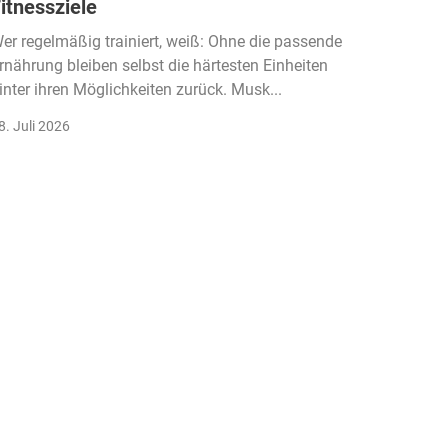
itnessziele
kassen
Einko
er regelmäßig trainiert, weiß: Ohne die passende
rnährung bleiben selbst die härtesten Einheiten
Der Fitn
inter ihren Möglichkeiten zurück. Musk...
klassisc
Gruppenk
8. Juli 2026
22. Juli 