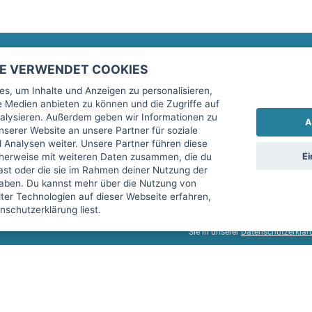
TE VERWENDET COOKIES
Rechtliches
fitnessmarkt.de Newsletter
s, um Inhalte und Anzeigen zu personalisieren,
le Medien anbieten zu können und die Zugriffe auf
Impressum
Trage dich hier für unseren Newsl
alysieren. Außerdem geben wir Informationen zu
A
AGB
serer Website an unsere Partner für soziale
Analysen weiter. Unsere Partner führen diese
Datenschutz
Ei
cherweise mit weiteren Daten zusammen, die du
Sicherheit
hast oder die sie im Rahmen deiner Nutzung der
Ich stimme der Verarbeitung mein
aben. Du kannst mehr über die Nutzung von
Top-Inserat kündigen
er Technologien auf dieser Webseite erfahren,
services GmbH beschrieben, zu un
schutzerklärung liest.
diese Einwilligung jederzeit mit 
Sie in unserer
Datenschutzerklär