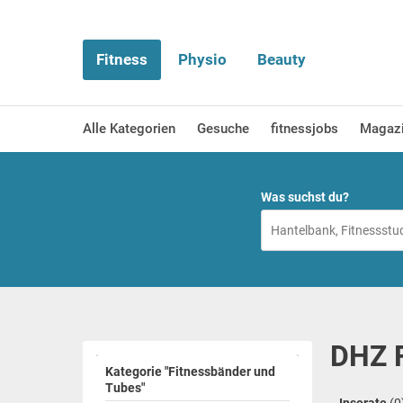
Fitness
Physio
Beauty
Alle Kategorien
Gesuche
fitnessjobs
Magaz
Was suchst du?
DHZ F
Kategorie "Fitnessbänder und
Tubes"