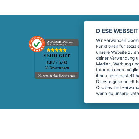
DIESE WEBSEI
Marktplatz
Wir verwenden Cookie
AUSGEZEICHNET
.org
Kundenbewertungen
Funktionen für sozia
Kontakt
unsere Website zu an
SEHR GUT
Preise Marktplatz
deiner Verwendung un
4.87
/ 5.00
Medien, Werbung und 
FAQ Marktplatz
30 Bewertungen
Informationen mögli
Über uns
ihnen bereitgestellt 
Hinweis zu den Bewertungen
Dienste gesammelt h
Werbebuchungen
Cookies und verwandt
Events
wenn du unsere Daten
Fitnessgeräte-Leasing
Copyright © 2026 fitnessmarkt.de services GmbH