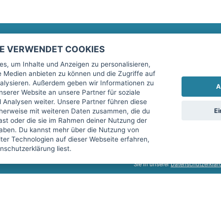
TE VERWENDET COOKIES
Rechtliches
fitnessmarkt.de Newsletter
s, um Inhalte und Anzeigen zu personalisieren,
le Medien anbieten zu können und die Zugriffe auf
Impressum
Trage dich hier für unseren Newsl
alysieren. Außerdem geben wir Informationen zu
A
AGB
serer Website an unsere Partner für soziale
Analysen weiter. Unsere Partner führen diese
Datenschutz
Ei
cherweise mit weiteren Daten zusammen, die du
Sicherheit
hast oder die sie im Rahmen deiner Nutzung der
Ich stimme der Verarbeitung mein
aben. Du kannst mehr über die Nutzung von
Top-Inserat kündigen
er Technologien auf dieser Webseite erfahren,
services GmbH beschrieben, zu un
schutzerklärung liest.
diese Einwilligung jederzeit mit 
Sie in unserer
Datenschutzerklär