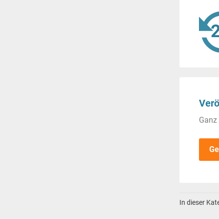
Verö
Ganz 
Ge
In dieser Ka