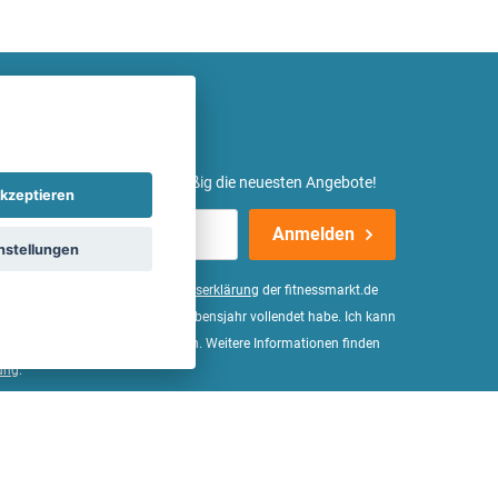
etter ein und erhalte regelmäßig die neuesten Angebote!
kzeptieren
Anmelden
nstellungen
er Daten, wie in der
Einwilligungserklärung
der fitnessmarkt.de
d bestätige, dass ich das 16. Lebensjahr vollendet habe. Ich kann
Wirkung für die Zukunft widerrufen. Weitere Informationen finden
ung
.