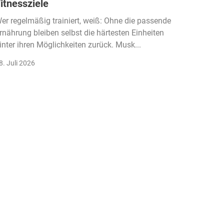
itnessziele
kassen
Einko
er regelmäßig trainiert, weiß: Ohne die passende
rnährung bleiben selbst die härtesten Einheiten
Der Fitn
inter ihren Möglichkeiten zurück. Musk...
klassisc
Gruppenk
8. Juli 2026
22. Juli 