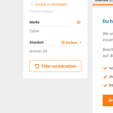
Inserate
(0
Zurück zu Sonstiges
Fitness-Spiegel
Du h
Marke
Cybex
Wir a
zusam
Standort
ändern
Beant
Bremen, DE
auf d
Filter zurücksetzen
sc
in
b
Je